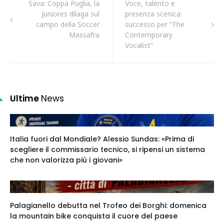
Sava: Coppa Puglia, la
Voce, talento e
Juniores dilaga sul
presenza scenica:
campo della Soccer
successo per “The
Massafra
Contemporary
Vocalist”
Ultime
News
Italia fuori dal Mondiale? Alessio Sundas: «Prima di
scegliere il commissario tecnico, si ripensi un sistema
che non valorizza più i giovani»
Palagianello debutta nel Trofeo dei Borghi: domenica
la mountain bike conquista il cuore del paese