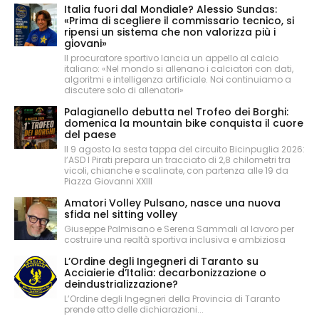
Italia fuori dal Mondiale? Alessio Sundas:
«Prima di scegliere il commissario tecnico, si
ripensi un sistema che non valorizza più i
giovani»
Il procuratore sportivo lancia un appello al calcio
italiano: «Nel mondo si allenano i calciatori con dati,
algoritmi e intelligenza artificiale. Noi continuiamo a
discutere solo di allenatori»
Palagianello debutta nel Trofeo dei Borghi:
domenica la mountain bike conquista il cuore
del paese
Il 9 agosto la sesta tappa del circuito Bicinpuglia 2026:
l’ASD I Pirati prepara un tracciato di 2,8 chilometri tra
vicoli, chianche e scalinate, con partenza alle 19 da
Piazza Giovanni XXIII
Amatori Volley Pulsano, nasce una nuova
sfida nel sitting volley
Giuseppe Palmisano e Serena Sammali al lavoro per
costruire una realtà sportiva inclusiva e ambiziosa
L’Ordine degli Ingegneri di Taranto su
Acciaierie d’Italia: decarbonizzazione o
deindustrializzazione?
L’Ordine degli Ingegneri della Provincia di Taranto
prende atto delle dichiarazioni...