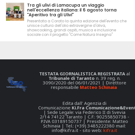
Tra gli ulivi di Lamacupa un viaggio
nell'eccellenza italiana: il 6 agosto torna
"Aperitivo tra gli Ulivi"
Presentata a Corato la quinta edizione dell'evento che
unisce cultura dell'olio extravergine d'oliva,
showcooking, grandi ospiti, musica e inclusione
sociale con il progetto "Come Natura Insegna"
TESTATA GIORNALISTICA REGISTRATA
al
Tribunale di Taranto
n. 39 reg. n.
3090/2020 del 06/01/2021 | Direttore
responsabile
Matteo Schinaia
Edita dall' Agenzia di
Comunicazione
Ki.Fra Comunicazione&Event
| Sede Legale: via Federico II di Svevia
2/14 74122 Taranto | C.F.: 90255850738 -
P.IVA 03189150737 | Presidente: Matteo
Schinaia | Tel.: (+39) 3485222380 mail:
info@kifra.it
- sito web:
kifra.it