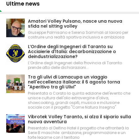
Ultime news
Amatori Volley Pulsano, nasce una nuova
sfida nel sitting volley
Giuseppe Palmisano e Serena Sammali al lavoro per
costruire una realtà sportiva inclusiva e ambiziosa
L’Ordine degli Ingegneri di Taranto su
Acciaierie d’Italia: decarbonizzazione o
deindustrializzazione?
L’Ordine degli Ingegneri della Provincia di Taranto
prende atto delle dichiarazioni...
Tra gli ulivi di Lamacupa un viaggio
nell'eccellenza italiana: il 6 agosto torna
"Aperitivo tra gli Ulivi"
Presentata a Corato la quinta edizione dell'evento che
unisce cultura dell'olio extravergine d'oliva,
showcooking, grandi ospiti, musica e inclusione
sociale con il progetto "Come Natura Insegna"
Vibrotek Volley Taranto, si alza il sipario sulla
nuova avventura
Presentato al Delfino Hotel il progetto che affronterà la
Serie B maschile: ambizione, programmazione e un
forte legame con il territorio