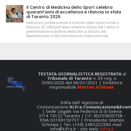
Il Centro di Medicina dello Sport celebra
quarant'anni di eccellenza e rilancia la sfida
di Taranto 2026
Istituzioni, professionisti e mondo dello sport riuniti a
Palazzo di Città per ripercorrere la storia del Centro e
presentare le iniziative dedicate ai Giochi del
Mediterraneo e alla formazione internazionale
TESTATA GIORNALISTICA REGISTRATA
al
Tribunale di Taranto
n. 39 reg. n.
3090/2020 del 06/01/2021 | Direttore
responsabile
Matteo Schinaia
Edita dall' Agenzia di
Comunicazione
Ki.Fra Comunicazione&Event
| Sede Legale: via Federico II di Svevia
2/14 74122 Taranto | C.F.: 90255850738 -
P.IVA 03189150737 | Presidente: Matteo
Schinaia | Tel.: (+39) 3485222380 mail:
info@kifra.it
- sito web:
kifra.it