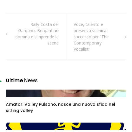
Rally Costa del
Voce, talento e
Gargano, Bergantino
presenza scenica:
domina e si riprende la
successo per “The
scena
Contemporary
Vocalist”
Ultime
News
Amatori Volley Pulsano, nasce una nuova sfida nel
sitting volley