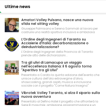
Ultime news
Amatori Volley Pulsano, nasce una nuova
sfida nel sitting volley
Giuseppe Palmisano e Serena Sammali al lavoro per
costruire una realtà sportiva inclusiva e ambiziosa
L’Ordine degli Ingegneri di Taranto su
Acciaierie d’Italia: decarbonizzazione o
deindustrializzazione?
L’Ordine degli Ingegneri della Provincia di Taranto
prende atto delle dichiarazioni...
Tra gli ulivi di Lamacupa un viaggio
nell'eccellenza italiana: il 6 agosto torna
"Aperitivo tra gli Ulivi"
Presentata a Corato la quinta edizione dell'evento che
unisce cultura dell'olio extravergine d'oliva,
showcooking, grandi ospiti, musica e inclusione
sociale con il progetto "Come Natura Insegna"
Vibrotek Volley Taranto, si alza il sipario sulla
nuova avventura
Presentato al Delfino Hotel il progetto che affronterà la
Serie B maschile: ambizione, programmazione e un