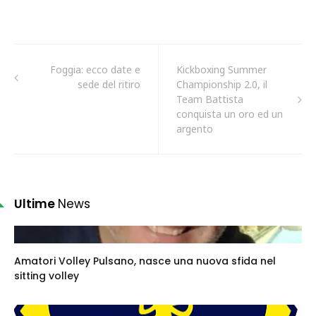
Foggia: ecco date e
Kickboxing Summer
sede del ritiro
Championship 2.0, il
Team Battista
conquista un oro ed un
argento
Ultime
News
Amatori Volley Pulsano, nasce una nuova sfida nel
sitting volley