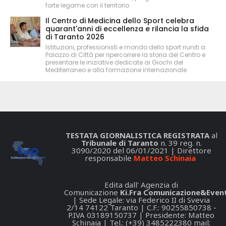
forte legame con il territorio
Il Centro di Medicina dello Sport celebra
quarant'anni di eccellenza e rilancia la sfida
di Taranto 2026
Istituzioni, professionisti e mondo dello sport riuniti a
Palazzo di Città per ripercorrere la storia del Centro e
presentare le iniziative dedicate ai Giochi del
Mediterraneo e alla formazione internazionale
TESTATA GIORNALISTICA REGISTRATA
al
Tribunale di Taranto
n. 39 reg. n.
3090/2020 del 06/01/2021 | Direttore
responsabile
Matteo Schinaia
Edita dall' Agenzia di
Comunicazione
Ki.Fra Comunicazione&Event
| Sede Legale: via Federico II di Svevia
2/14 74122 Taranto | C.F.: 90255850738 -
P.IVA 03189150737 | Presidente: Matteo
Schinaia | Tel.: (+39) 3485222380 mail: