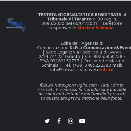
TESTATA GIORNALISTICA REGISTRATA
al
Tribunale di Taranto
n. 39 reg. n.
3090/2020 del 06/01/2021 | Direttore
responsabile
Matteo Schinaia
Edita dall' Agenzia di
Comunicazione
Ki.Fra Comunicazione&Event
| Sede Legale: via Federico II di Svevia
2/14 74122 Taranto | C.F.: 90255850738 -
P.IVA 03189150737 | Presidente: Matteo
Schinaia | Tel.: (+39) 3485222380 mail:
info@kifra.it
- sito web:
kifra.it
©2020 TuttoSportPuglia.com - Tutti i diritti
riservati. E' concessa la riproduzione parziale
dei contenuti testuali e multimediali presenti
su questo sito previa citazione della fonte.