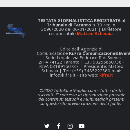
TESTATA GIORNALISTICA REGISTRATA
al
Tribunale di Taranto
n. 39 reg. n.
3090/2020 del 06/01/2021 | Direttore
responsabile
Matteo Schinaia
Edita dall' Agenzia di
Comunicazione
Ki.Fra Comunicazione&Event
| Sede Legale: via Federico II di Svevia
2/14 74122 Taranto | C.F.: 90255850738 -
P.IVA 03189150737 | Presidente: Matteo
Schinaia | Tel.: (+39) 3485222380 mail:
info@kifra.it
- sito web:
kifra.it
©2020 TuttoSportPuglia.com - Tutti i diritti
riservati. E' concessa la riproduzione parziale
dei contenuti testuali e multimediali presenti
su questo sito previa citazione della fonte.