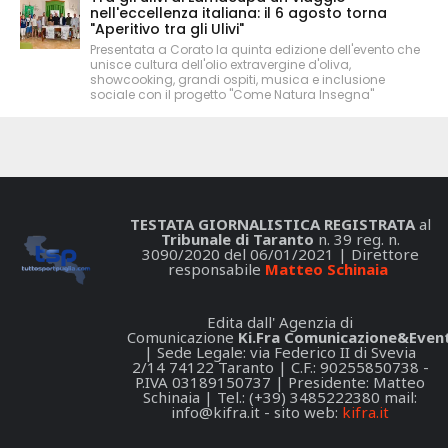
nell'eccellenza italiana: il 6 agosto torna
"Aperitivo tra gli Ulivi"
Presentata a Corato la quinta edizione dell'evento che
unisce cultura dell'olio extravergine d'oliva,
showcooking, grandi ospiti, musica e inclusione
sociale con il progetto "Come Natura Insegna"
TESTATA GIORNALISTICA REGISTRATA
al
Tribunale di Taranto
n. 39 reg. n.
3090/2020 del 06/01/2021 | Direttore
responsabile
Matteo Schinaia
Edita dall' Agenzia di
Comunicazione
Ki.Fra Comunicazione&Event
| Sede Legale: via Federico II di Svevia
2/14 74122 Taranto | C.F.: 90255850738 -
P.IVA 03189150737 | Presidente: Matteo
Schinaia | Tel.: (+39) 3485222380 mail:
info@kifra.it
- sito web:
kifra.it