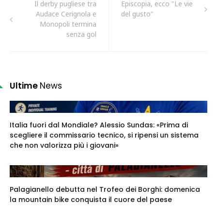
Il derby pugliese tra
Episcopia, ecco "Le vie
Audace Cerignola e
del gusto"
Monopoli termina
senza gol
Ultime
News
Italia fuori dal Mondiale? Alessio Sundas: «Prima di
scegliere il commissario tecnico, si ripensi un sistema
che non valorizza più i giovani»
Palagianello debutta nel Trofeo dei Borghi: domenica
la mountain bike conquista il cuore del paese