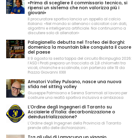
«Prima di scegliere il commissario tecnico, si
ripensi un sistema che non valorizza più i
giovani»
Il procuratore sportivo lancia un appello al calcio
italiano: «Nel mondo si allenano i calciatori con dati,
algoritmi e intelligenza artificiale. Noi continuiamo a
discutere solo di allenatori»
Palagianello debutta nel Trofeo dei Borghi:
domenica la mountain bike conquista il cuore
del paese
Il 9 agosto la sesta tappa del circuito Bicinpuglia 2026:
l’ASD I Pirati prepara un tracciato di 2,8 chilometri tra
vicoli, chianche e scalinate, con partenza alle 19 da
Piazza Giovanni XXIII
Amatori Volley Pulsano, nasce una nuova
sfida nel sitting volley
Giuseppe Palmisano e Serena Sammali al lavoro per
costruire una realtà sportiva inclusiva e ambiziosa
L’Ordine degli Ingegneri di Taranto su
Acciaierie d’Italia: decarbonizzazione o
deindustrializzazione?
L’Ordine degli Ingegneri della Provincia di Taranto
prende atto delle dichiarazioni...
Tra gli ulivi di Lamacupa un viaggio