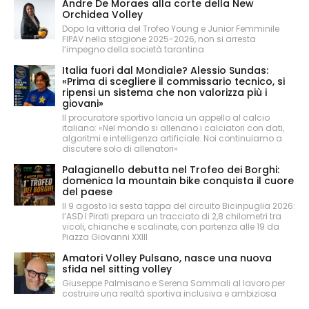
Andre De Moraes alla corte della New
Orchidea Volley
Dopo la vittoria del Trofeo Young e Junior Femminile
FIPAV nella stagione 2025-2026, non si arresta
l’impegno della società tarantina
Italia fuori dal Mondiale? Alessio Sundas:
«Prima di scegliere il commissario tecnico, si
ripensi un sistema che non valorizza più i
giovani»
Il procuratore sportivo lancia un appello al calcio
italiano: «Nel mondo si allenano i calciatori con dati,
algoritmi e intelligenza artificiale. Noi continuiamo a
discutere solo di allenatori»
Palagianello debutta nel Trofeo dei Borghi:
domenica la mountain bike conquista il cuore
del paese
Il 9 agosto la sesta tappa del circuito Bicinpuglia 2026:
l’ASD I Pirati prepara un tracciato di 2,8 chilometri tra
vicoli, chianche e scalinate, con partenza alle 19 da
Piazza Giovanni XXIII
Amatori Volley Pulsano, nasce una nuova
sfida nel sitting volley
Giuseppe Palmisano e Serena Sammali al lavoro per
costruire una realtà sportiva inclusiva e ambiziosa