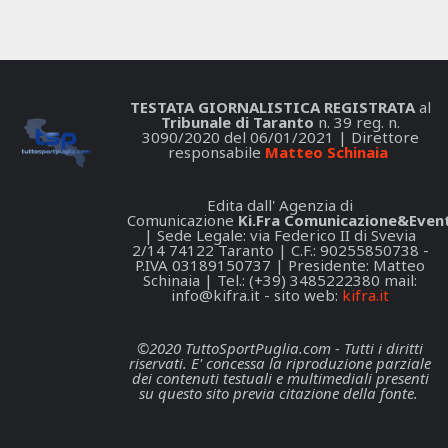
TESTATA GIORNALISTICA REGISTRATA
al
Tribunale di Taranto
n. 39 reg. n.
3090/2020 del 06/01/2021 | Direttore
responsabile
Matteo Schinaia
Edita dall' Agenzia di
Comunicazione
Ki.Fra Comunicazione&Event
| Sede Legale: via Federico II di Svevia
2/14 74122 Taranto | C.F.: 90255850738 -
P.IVA 03189150737 | Presidente: Matteo
Schinaia | Tel.: (+39) 3485222380 mail:
info@kifra.it
- sito web:
kifra.it
©2020 TuttoSportPuglia.com - Tutti i diritti
riservati. E' concessa la riproduzione parziale
dei contenuti testuali e multimediali presenti
su questo sito previa citazione della fonte.