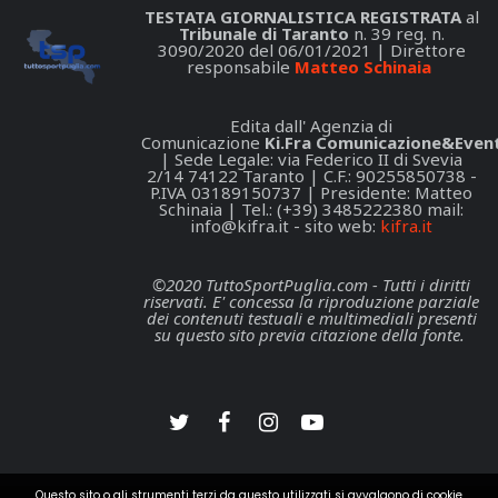
TESTATA GIORNALISTICA REGISTRATA
al
Tribunale di Taranto
n. 39 reg. n.
3090/2020 del 06/01/2021 | Direttore
responsabile
Matteo Schinaia
Edita dall' Agenzia di
Comunicazione
Ki.Fra Comunicazione&Event
| Sede Legale: via Federico II di Svevia
2/14 74122 Taranto | C.F.: 90255850738 -
P.IVA 03189150737 | Presidente: Matteo
Schinaia | Tel.: (+39) 3485222380 mail:
info@kifra.it
- sito web:
kifra.it
©2020 TuttoSportPuglia.com - Tutti i diritti
riservati. E' concessa la riproduzione parziale
dei contenuti testuali e multimediali presenti
su questo sito previa citazione della fonte.
Questo sito o gli strumenti terzi da questo utilizzati si avvalgono di cookie