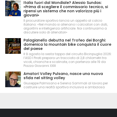
Italia fuori dal Mondiale? Alessio Sundas:
«Prima di scegliere il commissario tecnico, si
ripensi un sistema che non valorizza più i
giovani»
Il procuratore sportivo lancia un appello al calcio
italiano: «Nel mondo si allenano i calciatori con dati,
algoritmi e intelligenza artificiale. Noi continuiamo a
discutere solo di allenatori»
Palagianello debutta nel Trofeo dei Borghi:
domenica la mountain bike conquista il cuore
del paese
Il 9 agosto la sesta tappa del circuito Bicinpuglia 2026:
l’ASD I Pirati prepara un tracciato di 2,8 chilometri tra
vicoli, chianche e scalinate, con partenza alle 19 da
Piazza Giovanni XXIII
Amatori Volley Pulsano, nasce una nuova
sfida nel sitting volley
Giuseppe Palmisano e Serena Sammali al lavoro per
costruire una realtà sportiva inclusiva e ambiziosa