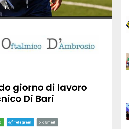
o giorno di lavoro
cnico Di Bari
p
Telegram
Email