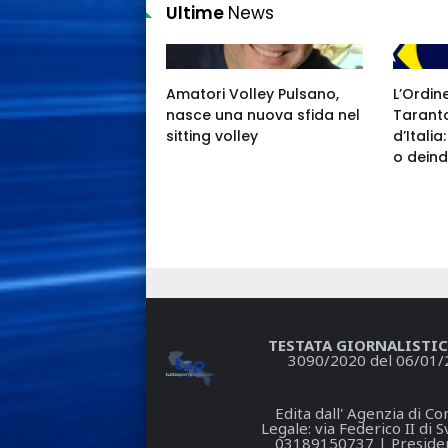
Ultime
News
Amatori Volley Pulsano,
L’Ordin
nasce una nuova sfida nel
Taranto
sitting volley
d’Itali
o deind
TESTATA GIORNALISTIC
3090/2020 del 06/01/
Edita dall' Agenzia di 
Legale: via Federico II di
03189150737 | President