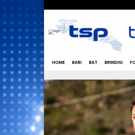
HOME
BARI
BAT
BRINDISI
F