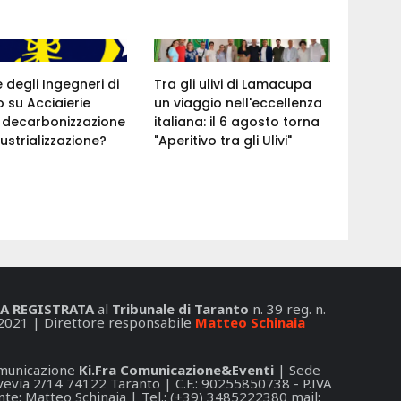
e degli Ingegneri di
Tra gli ulivi di Lamacupa
 su Acciaierie
un viaggio nell'eccellenza
a: decarbonizzazione
italiana: il 6 agosto torna
ustrializzazione?
"Aperitivo tra gli Ulivi"
A REGISTRATA
al
Tribunale di Taranto
n. 39 reg. n.
2021 | Direttore responsabile
Matteo Schinaia
Comunicazione
Ki.Fra Comunicazione&Eventi
| Sede
 Svevia 2/14 74122 Taranto | C.F.: 90255850738 - P.IVA
e: Matteo Schinaia | Tel.: (+39) 3485222380 mail: