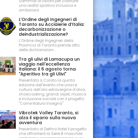
Sammali al lavoro per costruire
una realtà sportiva inclusiva e
ambiziosa
L’Ordine degli Ingegneri di
Taranto su Acciaierie d’Italia:
decarbonizzazione o
deindustrializzazione?
L’Ordine degli Ingegneri della
Provincia di Taranto prende atto
delle dichiarazioni...
Tra gli ulivi di Lamacupa un
viaggio nell'eccellenza
italiana: il 6 agosto torna
"Aperitivo tra gli Ulivi"
Presentata a Corato la quinta
edizione dell'evento che unisce
cultura dell'olio extravergine d'oliva,
showcooking, grandi ospiti, musica
e inclusione sociale con il progetto
"Come Natura Insegna"
Vibrotek Volley Taranto, si
alza il sipario sulla nuova
avventura
Presentato al Delfino Hotel il progetto
che affronterà la Serie B maschile: