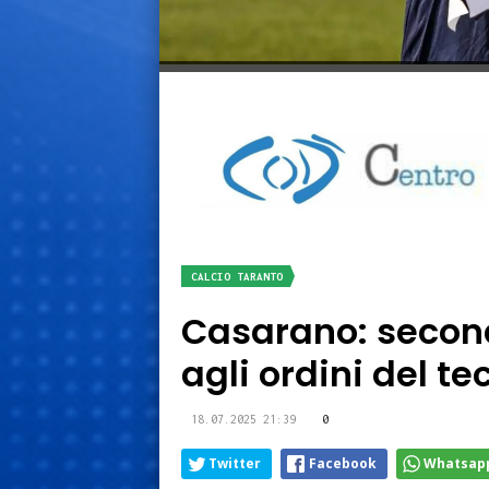
CALCIO TARANTO
Casarano: second
agli ordini del te
18.07.2025 21:39
0
Twitter
Facebook
Whatsap