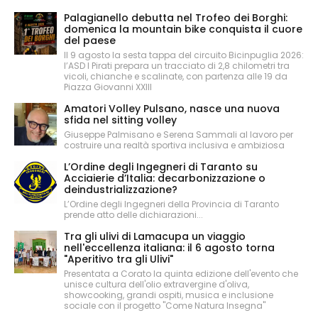
Palagianello debutta nel Trofeo dei Borghi:
domenica la mountain bike conquista il cuore
del paese
Il 9 agosto la sesta tappa del circuito Bicinpuglia 2026:
l’ASD I Pirati prepara un tracciato di 2,8 chilometri tra
vicoli, chianche e scalinate, con partenza alle 19 da
Piazza Giovanni XXIII
Amatori Volley Pulsano, nasce una nuova
sfida nel sitting volley
Giuseppe Palmisano e Serena Sammali al lavoro per
costruire una realtà sportiva inclusiva e ambiziosa
L’Ordine degli Ingegneri di Taranto su
Acciaierie d’Italia: decarbonizzazione o
deindustrializzazione?
L’Ordine degli Ingegneri della Provincia di Taranto
prende atto delle dichiarazioni...
Tra gli ulivi di Lamacupa un viaggio
nell'eccellenza italiana: il 6 agosto torna
"Aperitivo tra gli Ulivi"
Presentata a Corato la quinta edizione dell'evento che
unisce cultura dell'olio extravergine d'oliva,
showcooking, grandi ospiti, musica e inclusione
sociale con il progetto "Come Natura Insegna"