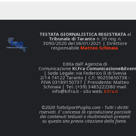
TESTATA GIORNALISTICA REGISTRATA
al
Tribunale di Taranto
n. 39 reg. n.
3090/2020 del 06/01/2021 | Direttore
responsabile
Matteo Schinaia
Edita dall' Agenzia di
Comunicazione
Ki.Fra Comunicazione&Event
| Sede Legale: via Federico II di Svevia
2/14 74122 Taranto | C.F.: 90255850738 -
P.IVA 03189150737 | Presidente: Matteo
Schinaia | Tel.: (+39) 3485222380 mail:
info@kifra.it
- sito web:
kifra.it
©2020 TuttoSportPuglia.com - Tutti i diritti
riservati. E' concessa la riproduzione parziale
dei contenuti testuali e multimediali presenti
su questo sito previa citazione della fonte.