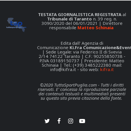
TESTATA GIORNALISTICA REGISTRATA
al
Tribunale di Taranto
n. 39 reg. n.
3090/2020 del 06/01/2021 | Direttore
responsabile
Matteo Schinaia
Edita dall' Agenzia di
Comunicazione
Ki.Fra Comunicazione&Event
| Sede Legale: via Federico II di Svevia
2/14 74122 Taranto | C.F.: 90255850738 -
P.IVA 03189150737 | Presidente: Matteo
Schinaia | Tel.: (+39) 3485222380 mail:
info@kifra.it
- sito web:
kifra.it
©2020 TuttoSportPuglia.com - Tutti i diritti
riservati. E' concessa la riproduzione parziale
dei contenuti testuali e multimediali presenti
su questo sito previa citazione della fonte.