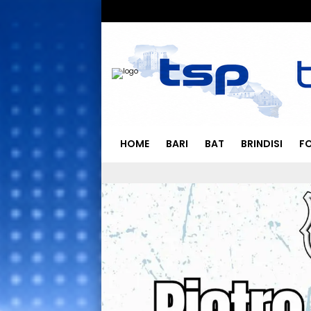
HOME
BARI
BAT
BRINDISI
F