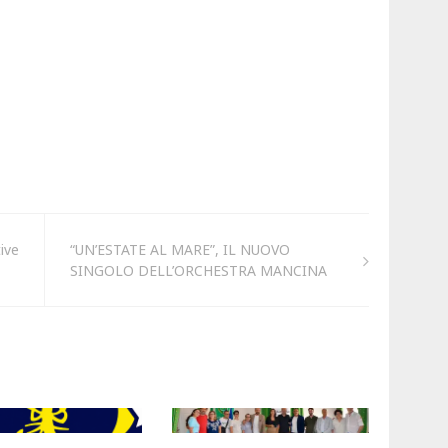
ive
“UN’ESTATE AL MARE”, IL NUOVO
SINGOLO DELL’ORCHESTRA MANCINA