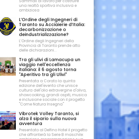
Sammali al lavoro per costruire
una realtà sportiva inclusiva e
ambiziosa
L’Ordine degli Ingegneri di
Taranto su Acciaierie d’Italia:
decarbonizzazione o
deindustrializzazione?
L’Ordine degli Ingegneri della
Provincia di Taranto prende atto
delle dichiarazioni...
Tra gli ulivi di Lamacupa un
viaggio nell'eccellenza
italiana: il 6 agosto torna
"Aperitivo tra gli Ulivi"
Presentata a Corato la quinta
edizione dell'evento che unisce
cultura dell'olio extravergine d'oliva,
showcooking, grandi ospiti, musica
e inclusione sociale con il progetto
"Come Natura Insegna"
Vibrotek Volley Taranto, si
alza il sipario sulla nuova
avventura
Presentato al Delfino Hotel il progetto
che affronterà la Serie B maschile: