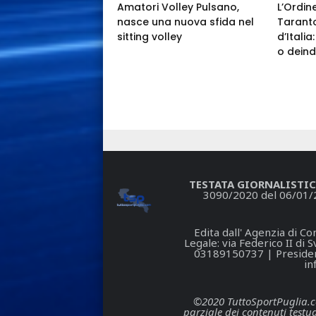
Amatori Volley Pulsano,
L’Ordin
nasce una nuova sfida nel
Taranto
sitting volley
d’Itali
o deind
TESTATA GIORNALISTIC
3090/2020 del 06/01/
Edita dall' Agenzia di 
Legale: via Federico II di
03189150737 | President
in
©2020 TuttoSportPuglia.com 
parziale dei contenuti testua