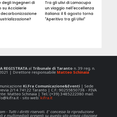
e degli Ingegneri di
Tra gli ulivi di Lamacupa
 su Acciaierie
un viaggio nell'eccellenza
a: decarbonizzazione
italiana: il 6 agosto torna
ustrializzazione?
"Aperitivo tra gli Ulivi"
A REGISTRATA
al
Tribunale di Taranto
n. 39 reg. n.
2021 | Direttore responsabile
Matteo Schinaia
Comunicazione
Ki.Fra Comunicazione&Eventi
| Sede
 Svevia 2/14 74122 Taranto | C.F.: 90255850738 - P.IVA
e: Matteo Schinaia | Tel.: (+39) 3485222380 mail:
fo@kifra.it
- sito web:
kifra.it
- Tutti i diritti riservati. E' concessa la riproduzione
li e multimediali presenti su questo sito previa citazione