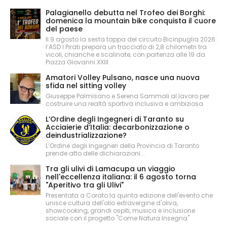
Palagianello debutta nel Trofeo dei Borghi:
domenica la mountain bike conquista il cuore
del paese
Il 9 agosto la sesta tappa del circuito Bicinpuglia 2026:
l’ASD I Pirati prepara un tracciato di 2,8 chilometri tra
vicoli, chianche e scalinate, con partenza alle 19 da
Piazza Giovanni XXIII
Amatori Volley Pulsano, nasce una nuova
sfida nel sitting volley
Giuseppe Palmisano e Serena Sammali al lavoro per
costruire una realtà sportiva inclusiva e ambiziosa
L’Ordine degli Ingegneri di Taranto su
Acciaierie d’Italia: decarbonizzazione o
deindustrializzazione?
L’Ordine degli Ingegneri della Provincia di Taranto
prende atto delle dichiarazioni...
Tra gli ulivi di Lamacupa un viaggio
nell'eccellenza italiana: il 6 agosto torna
"Aperitivo tra gli Ulivi"
Presentata a Corato la quinta edizione dell'evento che
unisce cultura dell'olio extravergine d'oliva,
showcooking, grandi ospiti, musica e inclusione
sociale con il progetto "Come Natura Insegna"