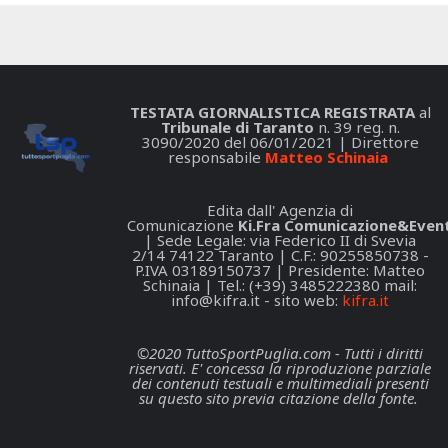
TESTATA GIORNALISTICA REGISTRATA
al
Tribunale di Taranto
n. 39 reg. n.
3090/2020 del 06/01/2021 | Direttore
responsabile
Matteo Schinaia
Edita dall' Agenzia di
Comunicazione
Ki.Fra Comunicazione&Event
| Sede Legale: via Federico II di Svevia
2/14 74122 Taranto | C.F.: 90255850738 -
P.IVA 03189150737 | Presidente: Matteo
Schinaia | Tel.: (+39) 3485222380 mail:
info@kifra.it
- sito web:
kifra.it
©2020 TuttoSportPuglia.com - Tutti i diritti
riservati. E' concessa la riproduzione parziale
dei contenuti testuali e multimediali presenti
su questo sito previa citazione della fonte.