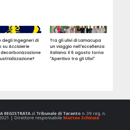
e degli Ingegneri di
Tra gli ulivi di Lamacupa
 su Acciaierie
un viaggio nell'eccellenza
a: decarbonizzazione
italiana: il 6 agosto torna
ustrializzazione?
"Aperitivo tra gli Ulivi"
A REGISTRATA
al
Tribunale di Taranto
n. 39 reg. n.
2021 | Direttore responsabile
Matteo Schinaia