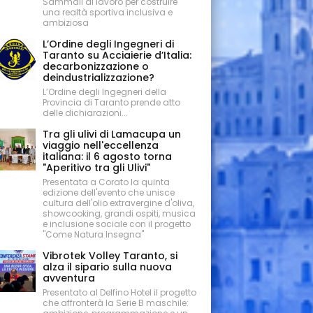
Sammali al lavoro per costruire
una realtà sportiva inclusiva e
ambiziosa
L’Ordine degli Ingegneri di
Taranto su Acciaierie d’Italia:
decarbonizzazione o
deindustrializzazione?
L’Ordine degli Ingegneri della
Provincia di Taranto prende atto
delle dichiarazioni...
Tra gli ulivi di Lamacupa un
viaggio nell'eccellenza
italiana: il 6 agosto torna
"Aperitivo tra gli Ulivi"
Presentata a Corato la quinta
edizione dell'evento che unisce
cultura dell'olio extravergine d'oliva,
showcooking, grandi ospiti, musica
e inclusione sociale con il progetto
"Come Natura Insegna"
Vibrotek Volley Taranto, si
alza il sipario sulla nuova
avventura
Presentato al Delfino Hotel il progetto
che affronterà la Serie B maschile: