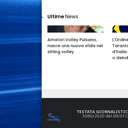
Ultime
News
Amatori Volley Pulsano,
L’Ordin
nasce una nuova sfida nel
Taranto
sitting volley
d’Itali
o deind
TESTATA GIORNALISTIC
3090/2020 del 06/01/