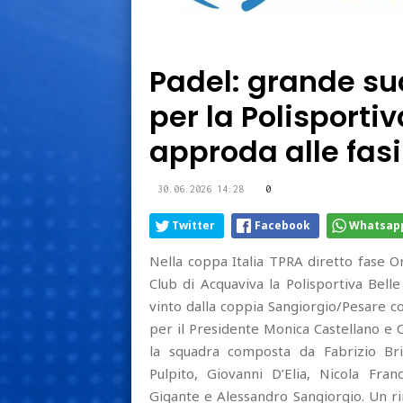
Padel: grande s
per la Polisporti
approda alle fasi
30.06.2026 14:28
0
Twitter
Facebook
Whatsap
Nella coppa Italia TPRA diretto fase O
Club di Acquaviva la Polisportiva Belle
vinto dalla coppia Sangiorgio/Pesare c
per il Presidente Monica Castellano e 
la squadra composta da Fabrizio Bri
Pulpito, Giovanni D’Elia, Nicola Fra
Gigante e Alessandro Sangiorgio. Un rin