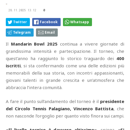
28.11.2025 13:12
0
Twitter
Facebook
Whatsapp
Telegram
Email
Il
Mandarin Bowl 2025
continua a vivere giornate di
grandissima intensità e partecipazione. Il torneo, che
quest’anno ha raggiunto lo storico traguardo dei
400
iscritti
, si sta confermando come una delle edizioni più
memorabili della sua storia, con incontri appassionanti,
giovani talenti in grande crescita e un’atmosfera che
abbraccia l’intera comunità.
A fare il punto sull’andamento del torneo è il
presidente
del Circolo Tennis Palagiano, Vincenzo Battista
, che
non nasconde l’orgoglio per quanto visto finora sui campi.
«Il livello tecnico è davvero altissimo»
, spiega.
«Si