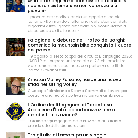
«Prima di scegliere il commissario tecnico, si
ripensi un sistema che non valorizza più i
giovani»
Il procuratore sportivo lancia un appello al calcio
italiano: «Nel mondo si allenano i calciatori con dati,
algoritmi e intelligenza artificiale. Noi continuiamo a
discutere solo di allenatori»
Palagianello debutta nel Trofeo dei Borghi:
domenica la mountain bike conquista il cuore
del paese
Il 9 agosto la sesta tappa del circuito Bicinpuglia 2026:
l’ASD I Pirati prepara un tracciato di 2,8 chilometri tra
vicoli, chianche e scalinate, con partenza alle 19 da
Piazza Giovanni XXIII
Amatori Volley Pulsano, nasce una nuova
sfida nel sitting volley
Giuseppe Palmisano e Serena Sammali al lavoro per
costruire una realtà sportiva inclusiva e ambiziosa
L’Ordine degli Ingegneri di Taranto su
Acciaierie d’Italia: decarbonizzazione o
deindustrializzazione?
L’Ordine degli Ingegneri della Provincia di Taranto
prende atto delle dichiarazioni...
Tra gli ulivi di Lamacupa un viaggio