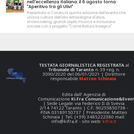
nell'eccellenza italiana: il 6 agosto torna
"Aperitivo tra gli Ulivi"
Presentata a Corato la quinta edizione dell'evento che
unisce cultura dell'olio extravergine d'oliva,
showcooking, grandi ospiti, musica e inclusione
sociale con il progetto "Come Natura Insegna"
TESTATA GIORNALISTICA REGISTRATA
al
Tribunale di Taranto
n. 39 reg. n.
3090/2020 del 06/01/2021 | Direttore
responsabile
Matteo Schinaia
Edita dall' Agenzia di
Comunicazione
Ki.Fra Comunicazione&Event
| Sede Legale: via Federico II di Svevia
2/14 74122 Taranto | C.F.: 90255850738 -
P.IVA 03189150737 | Presidente: Matteo
Schinaia | Tel.: (+39) 3485222380 mail:
info@kifra.it
- sito web:
kifra.it