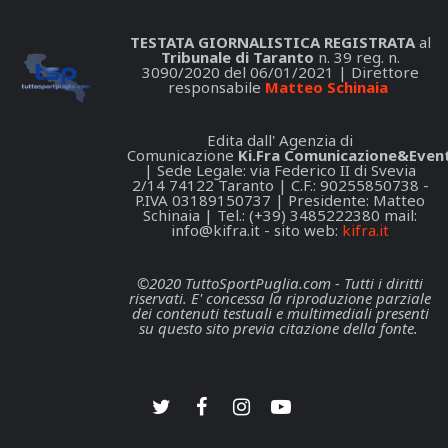
TESTATA GIORNALISTICA REGISTRATA
al
Tribunale di Taranto
n. 39 reg. n.
3090/2020 del 06/01/2021 | Direttore
responsabile
Matteo Schinaia
Edita dall' Agenzia di
Comunicazione
Ki.Fra Comunicazione&Event
| Sede Legale: via Federico II di Svevia
2/14 74122 Taranto | C.F.: 90255850738 -
P.IVA 03189150737 | Presidente: Matteo
Schinaia | Tel.: (+39) 3485222380 mail:
info@kifra.it
- sito web:
kifra.it
©2020 TuttoSportPuglia.com - Tutti i diritti
riservati. E' concessa la riproduzione parziale
dei contenuti testuali e multimediali presenti
su questo sito previa citazione della fonte.