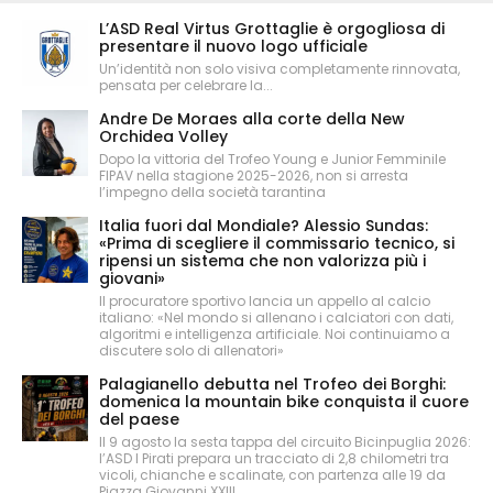
L’ASD Real Virtus Grottaglie è orgogliosa di
presentare il nuovo logo ufficiale
Un’identità non solo visiva completamente rinnovata,
pensata per celebrare la...
Andre De Moraes alla corte della New
Orchidea Volley
Dopo la vittoria del Trofeo Young e Junior Femminile
FIPAV nella stagione 2025-2026, non si arresta
l’impegno della società tarantina
Italia fuori dal Mondiale? Alessio Sundas:
«Prima di scegliere il commissario tecnico, si
ripensi un sistema che non valorizza più i
giovani»
Il procuratore sportivo lancia un appello al calcio
italiano: «Nel mondo si allenano i calciatori con dati,
algoritmi e intelligenza artificiale. Noi continuiamo a
discutere solo di allenatori»
Palagianello debutta nel Trofeo dei Borghi:
domenica la mountain bike conquista il cuore
del paese
Il 9 agosto la sesta tappa del circuito Bicinpuglia 2026:
l’ASD I Pirati prepara un tracciato di 2,8 chilometri tra
vicoli, chianche e scalinate, con partenza alle 19 da
Piazza Giovanni XXIII