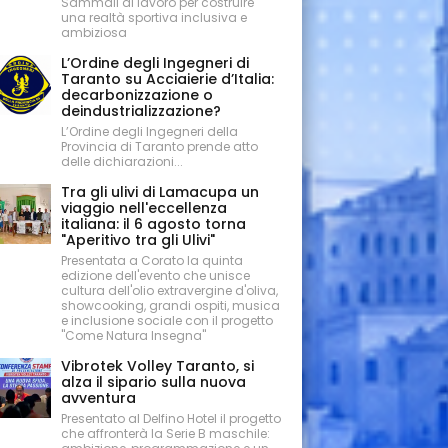
Sammali al lavoro per costruire
una realtà sportiva inclusiva e
ambiziosa
L’Ordine degli Ingegneri di
Taranto su Acciaierie d’Italia:
decarbonizzazione o
deindustrializzazione?
L’Ordine degli Ingegneri della
Provincia di Taranto prende atto
delle dichiarazioni...
Tra gli ulivi di Lamacupa un
viaggio nell'eccellenza
italiana: il 6 agosto torna
"Aperitivo tra gli Ulivi"
Presentata a Corato la quinta
edizione dell'evento che unisce
cultura dell'olio extravergine d'oliva,
showcooking, grandi ospiti, musica
e inclusione sociale con il progetto
"Come Natura Insegna"
Vibrotek Volley Taranto, si
alza il sipario sulla nuova
avventura
Presentato al Delfino Hotel il progetto
che affronterà la Serie B maschile: