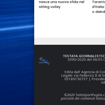
nasce una nuova sfida nel
Taranto
sitting volley
d’Itali
o deind
TESTATA GIORNALISTIC
3090/2020 del 06/01/
Edita dall' Agenzia di 
Legale: via Federico II di
03189150737 | President
in
©2020 TuttoSportPuglia.com 
parziale dei contenuti testua