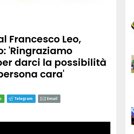
l Francesco Leo,
: 'Ringraziamo
er darci la possibilità
persona cara'
p
Telegram
Email