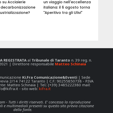
 su Acciaierie
un viaggio nell'eccellenza
a: decarbonizzazione
italiana: il 6 agosto torna
ustrializzazione?
"Aperitivo tra gli Ulivi"
A REGISTRATA
al
Tribunale di Taranto
n. 39 reg. n.
2021 | Direttore responsabile
Matteo Schinaia
Comunicazione
Ki.Fra Comunicazione&Eventi
| Sede
 Svevia 2/14 74122 Taranto | C.F.: 90255850738 - P.IVA
e: Matteo Schinaia | Tel.: (+39) 3485222380 mail:
fo@kifra.it
- sito web:
kifra.it
- Tutti i diritti riservati. E' concessa la riproduzione
li e multimediali presenti su questo sito previa citazione
della fonte.