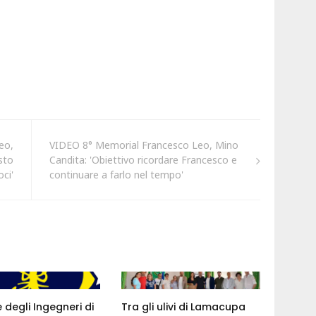
eo,
VIDEO 8° Memorial Francesco Leo, Mino
sto
Candita: 'Obiettivo ricordare Francesco e
ci'
continuare a farlo nel tempo'
e degli Ingegneri di
Tra gli ulivi di Lamacupa