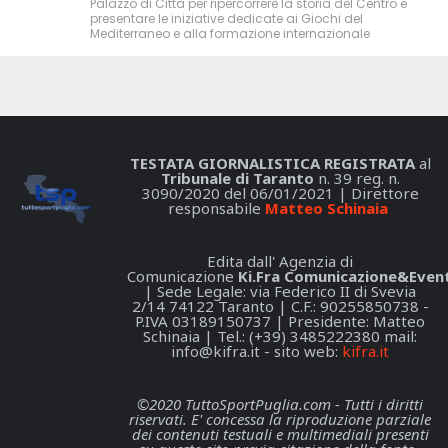
Palazzo di Città per ripercorrere la storia del Centro e
presentare le iniziative dedicate ai Giochi del
Mediterraneo e alla formazione internazionale
TESTATA GIORNALISTICA REGISTRATA
al
Tribunale di Taranto
n. 39 reg. n.
3090/2020 del 06/01/2021 | Direttore
responsabile
Matteo Schinaia
Edita dall' Agenzia di
Comunicazione
Ki.Fra Comunicazione&Event
| Sede Legale: via Federico II di Svevia
2/14 74122 Taranto | C.F.: 90255850738 -
P.IVA 03189150737 | Presidente: Matteo
Schinaia | Tel.: (+39) 3485222380 mail:
info@kifra.it
- sito web:
kifra.it
©2020 TuttoSportPuglia.com - Tutti i diritti
riservati. E' concessa la riproduzione parziale
dei contenuti testuali e multimediali presenti