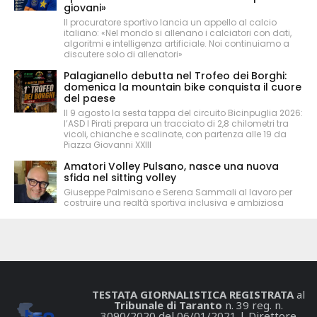
giovani»
Il procuratore sportivo lancia un appello al calcio
italiano: «Nel mondo si allenano i calciatori con dati,
algoritmi e intelligenza artificiale. Noi continuiamo a
discutere solo di allenatori»
Palagianello debutta nel Trofeo dei Borghi:
domenica la mountain bike conquista il cuore
del paese
Il 9 agosto la sesta tappa del circuito Bicinpuglia 2026:
l’ASD I Pirati prepara un tracciato di 2,8 chilometri tra
vicoli, chianche e scalinate, con partenza alle 19 da
Piazza Giovanni XXIII
Amatori Volley Pulsano, nasce una nuova
sfida nel sitting volley
Giuseppe Palmisano e Serena Sammali al lavoro per
costruire una realtà sportiva inclusiva e ambiziosa
TESTATA GIORNALISTICA REGISTRATA
al
Tribunale di Taranto
n. 39 reg. n.
3090/2020 del 06/01/2021 | Direttore