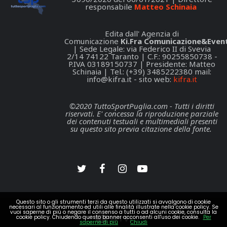
responsabile
Matteo Schinaia
Edita dall' Agenzia di
Comunicazione
Ki.Fra Comunicazione&Event
| Sede Legale: via Federico II di Svevia
2/14 74122 Taranto | C.F.: 90255850738 -
P.IVA 03189150737 | Presidente: Matteo
Schinaia | Tel.: (+39) 3485222380 mail:
info@kifra.it
- sito web:
kifra.it
©2020 TuttoSportPuglia.com - Tutti i diritti
riservati. E' concessa la riproduzione parziale
dei contenuti testuali e multimediali presenti
su questo sito previa citazione della fonte.
Questo sito o gli strumenti terzi da questo utilizzati si avvalgono di cookie
necessari al funzionamento ed utili alle finalità illustrate nella cookie policy. Se
vuoi saperne di più o negare il consenso a tutti o ad alcuni cookie, consulta la
cookie policy. Chiudendo questo banner acconsenti all'uso dei cookie.
Per
saperne di più
Chiudi