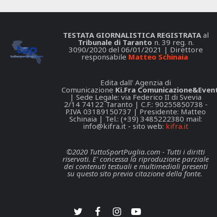
TESTATA GIORNALISTICA REGISTRATA
al
Tribunale di Taranto
n. 39 reg. n.
3090/2020 del 06/01/2021 | Direttore
responsabile
Matteo Schinaia
Edita dall' Agenzia di
Comunicazione
Ki.Fra Comunicazione&Event
| Sede Legale: via Federico II di Svevia
2/14 74122 Taranto | C.F.: 90255850738 -
P.IVA 03189150737 | Presidente: Matteo
Schinaia | Tel.: (+39) 3485222380 mail:
info@kifra.it
- sito web:
kifra.it
©2020 TuttoSportPuglia.com - Tutti i diritti
riservati. E' concessa la riproduzione parziale
dei contenuti testuali e multimediali presenti
su questo sito previa citazione della fonte.