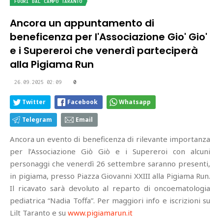
FUORI DAL CAMPO TARANTO
Ancora un appuntamento di
beneficenza per l'Associazione Gio' Gio'
e i Supereroi che venerdì parteciperà
alla Pigiama Run
26.09.2025 02:09
0
Twitter
Facebook
Whatsapp
Telegram
Email
Ancora un evento di beneficenza di rilevante importanza
per l’Associazione Giò Giò e i Supereroi con alcuni
personaggi che venerdì 26 settembre saranno presenti,
in pigiama, presso Piazza Giovanni XXIII alla Pigiama Run.
Il ricavato sarà devoluto al reparto di oncoematologia
pediatrica “Nadia Toffa”. Per maggiori info e iscrizioni su
Lilt Taranto e su
www.pigiamarun.it