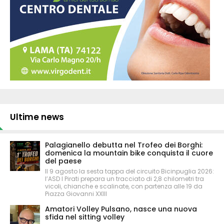
Ultime news
Palagianello debutta nel Trofeo dei Borghi:
domenica la mountain bike conquista il cuore
del paese
Il 9 agosto la sesta tappa del circuito Bicinpuglia 2026:
l’ASD I Pirati prepara un tracciato di 2,8 chilometri tra
vicoli, chianche e scalinate, con partenza alle 19 da
Piazza Giovanni XXIII
Amatori Volley Pulsano, nasce una nuova
sfida nel sitting volley