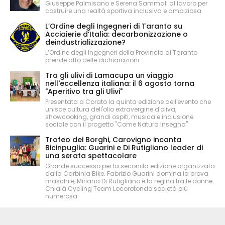
Giuseppe Palmisano e Serena Sammali al lavoro per
costruire una realtà sportiva inclusiva e ambiziosa
L’Ordine degli Ingegneri di Taranto su
Acciaierie d’Italia: decarbonizzazione o
deindustrializzazione?
L’Ordine degli Ingegneri della Provincia di Taranto
prende atto delle dichiarazioni...
Tra gli ulivi di Lamacupa un viaggio
nell'eccellenza italiana: il 6 agosto torna
"Aperitivo tra gli Ulivi"
Presentata a Corato la quinta edizione dell'evento che
unisce cultura dell'olio extravergine d'oliva,
showcooking, grandi ospiti, musica e inclusione
sociale con il progetto "Come Natura Insegna"
Trofeo dei Borghi, Carovigno incanta
Bicinpuglia: Guarini e Di Rutigliano leader di
una serata spettacolare
Grande successo per la seconda edizione organizzata
dalla Carbinia Bike. Fabrizio Guarini domina la prova
maschile, Miriana Di Rutigliano è la regina tra le donne.
Chialà Cycling Team Locorotondo società più
numerosa