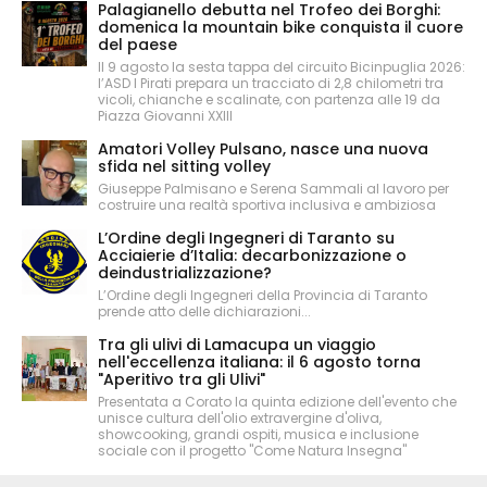
Palagianello debutta nel Trofeo dei Borghi:
domenica la mountain bike conquista il cuore
del paese
Il 9 agosto la sesta tappa del circuito Bicinpuglia 2026:
l’ASD I Pirati prepara un tracciato di 2,8 chilometri tra
vicoli, chianche e scalinate, con partenza alle 19 da
Piazza Giovanni XXIII
Amatori Volley Pulsano, nasce una nuova
sfida nel sitting volley
Giuseppe Palmisano e Serena Sammali al lavoro per
costruire una realtà sportiva inclusiva e ambiziosa
L’Ordine degli Ingegneri di Taranto su
Acciaierie d’Italia: decarbonizzazione o
deindustrializzazione?
L’Ordine degli Ingegneri della Provincia di Taranto
prende atto delle dichiarazioni...
Tra gli ulivi di Lamacupa un viaggio
nell'eccellenza italiana: il 6 agosto torna
"Aperitivo tra gli Ulivi"
Presentata a Corato la quinta edizione dell'evento che
unisce cultura dell'olio extravergine d'oliva,
showcooking, grandi ospiti, musica e inclusione
sociale con il progetto "Come Natura Insegna"