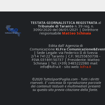
TESTATA GIORNALISTICA REGISTRATA
al
Tribunale di Taranto
n. 39 reg. n.
3090/2020 del 06/01/2021 | Direttore
responsabile
Matteo Schinaia
Edita dall' Agenzia di
Comunicazione
Ki.Fra Comunicazione&Event
| Sede Legale: via Federico II di Svevia
2/14 74122 Taranto | C.F.: 90255850738 -
P.IVA 03189150737 | Presidente: Matteo
Schinaia | Tel.: (+39) 3485222380 mail:
info@kifra.it
- sito web:
kifra.it
©2020 TuttoSportPuglia.com - Tutti i diritti
riservati. E' concessa la riproduzione parziale
dei contenuti testuali e multimediali presenti
su questo sito previa citazione della fonte.