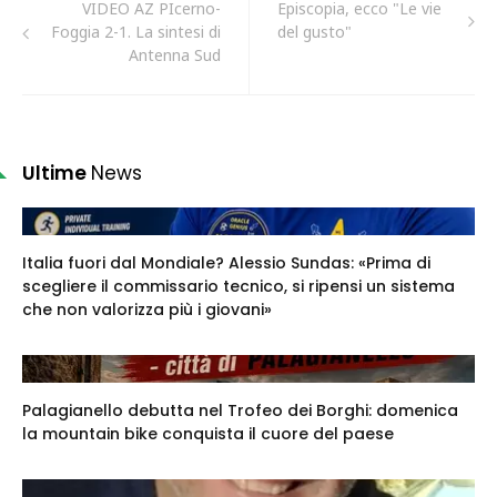
VIDEO AZ PIcerno-
Episcopia, ecco "Le vie
Foggia 2-1. La sintesi di
del gusto"
Antenna Sud
Ultime
News
Italia fuori dal Mondiale? Alessio Sundas: «Prima di
scegliere il commissario tecnico, si ripensi un sistema
che non valorizza più i giovani»
Palagianello debutta nel Trofeo dei Borghi: domenica
la mountain bike conquista il cuore del paese