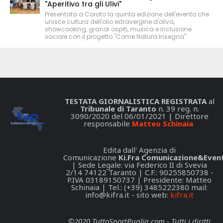
"Aperitivo tra gli Ulivi"
Presentata a Corato la quinta edizione dell'evento che
unisce cultura dell'olio extravergine d'oliva,
showcooking, grandi ospiti, musica e inclusione
sociale con il progetto "Come Natura Insegna"
TESTATA GIORNALISTICA REGISTRATA
al
Tribunale di Taranto
n. 39 reg. n.
3090/2020 del 06/01/2021 | Direttore
responsabile
Matteo Schinaia
Edita dall' Agenzia di
Comunicazione
Ki.Fra Comunicazione&Event
| Sede Legale: via Federico II di Svevia
2/14 74122 Taranto | C.F.: 90255850738 -
P.IVA 03189150737 | Presidente: Matteo
Schinaia | Tel.: (+39) 3485222380 mail:
info@kifra.it
- sito web:
kifra.it
©2020 TuttoSportPuglia.com - Tutti i diritti