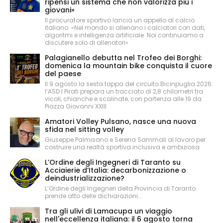
ripensi un sistema che non valorizza più i
giovani»
Il procuratore sportivo lancia un appello al calcio
italiano: «Nel mondo si allenano i calciatori con dati,
algoritmi e intelligenza artificiale. Noi continuiamo a
discutere solo di allenatori»
Palagianello debutta nel Trofeo dei Borghi:
domenica la mountain bike conquista il cuore
del paese
Il 9 agosto la sesta tappa del circuito Bicinpuglia 2026:
l’ASD I Pirati prepara un tracciato di 2,8 chilometri tra
vicoli, chianche e scalinate, con partenza alle 19 da
Piazza Giovanni XXIII
Amatori Volley Pulsano, nasce una nuova
sfida nel sitting volley
Giuseppe Palmisano e Serena Sammali al lavoro per
costruire una realtà sportiva inclusiva e ambiziosa
L’Ordine degli Ingegneri di Taranto su
Acciaierie d’Italia: decarbonizzazione o
deindustrializzazione?
L’Ordine degli Ingegneri della Provincia di Taranto
prende atto delle dichiarazioni...
Tra gli ulivi di Lamacupa un viaggio
nell'eccellenza italiana: il 6 agosto torna