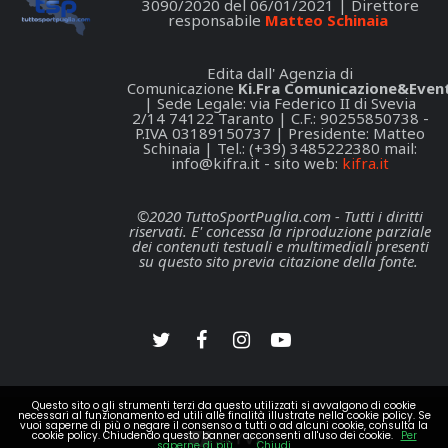
3090/2020 del 06/01/2021 | Direttore
responsabile
Matteo Schinaia
Edita dall' Agenzia di
Comunicazione
Ki.Fra Comunicazione&Event
| Sede Legale: via Federico II di Svevia
2/14 74122 Taranto | C.F.: 90255850738 -
P.IVA 03189150737 | Presidente: Matteo
Schinaia | Tel.: (+39) 3485222380 mail:
info@kifra.it
- sito web:
kifra.it
©2020 TuttoSportPuglia.com - Tutti i diritti
riservati. E' concessa la riproduzione parziale
dei contenuti testuali e multimediali presenti
su questo sito previa citazione della fonte.
Questo sito o gli strumenti terzi da questo utilizzati si avvalgono di cookie
necessari al funzionamento ed utili alle finalità illustrate nella cookie policy. Se
vuoi saperne di più o negare il consenso a tutti o ad alcuni cookie, consulta la
cookie policy. Chiudendo questo banner acconsenti all'uso dei cookie.
Per
saperne di più
Chiudi