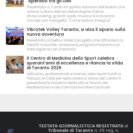
"Aperitivo tra gli Ulivi"
Presentata a Corato la quinta edizione dell'evento che
unisce cultura dell'olio extravergine d'oliva,
showcooking, grandi ospiti, musica e inclusione
sociale con il progetto "Come Natura Insegna"
Vibrotek Volley Taranto, si alza il sipario sulla
nuova avventura
Presentato al Delfino Hotel il progetto che affronterà la
Serie B maschile: ambizione, programmazione e un
forte legame con il territorio
Il Centro di Medicina dello Sport celebra
quarant'anni di eccellenza e rilancia la sfida
di Taranto 2026
Istituzioni, professionisti e mondo dello sport riuniti a
Palazzo di Città per ripercorrere la storia del Centro e
presentare le iniziative dedicate ai Giochi del
Mediterraneo e alla formazione internazionale
TESTATA GIORNALISTICA REGISTRATA
al
Tribunale di Taranto
n. 39 reg. n.