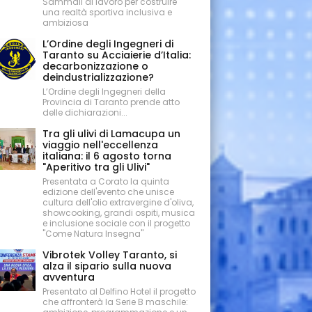
Sammali al lavoro per costruire
una realtà sportiva inclusiva e
ambiziosa
L’Ordine degli Ingegneri di
Taranto su Acciaierie d’Italia:
decarbonizzazione o
deindustrializzazione?
L’Ordine degli Ingegneri della
Provincia di Taranto prende atto
delle dichiarazioni...
Tra gli ulivi di Lamacupa un
viaggio nell'eccellenza
italiana: il 6 agosto torna
"Aperitivo tra gli Ulivi"
Presentata a Corato la quinta
edizione dell'evento che unisce
cultura dell'olio extravergine d'oliva,
showcooking, grandi ospiti, musica
e inclusione sociale con il progetto
"Come Natura Insegna"
Vibrotek Volley Taranto, si
alza il sipario sulla nuova
avventura
Presentato al Delfino Hotel il progetto
che affronterà la Serie B maschile: