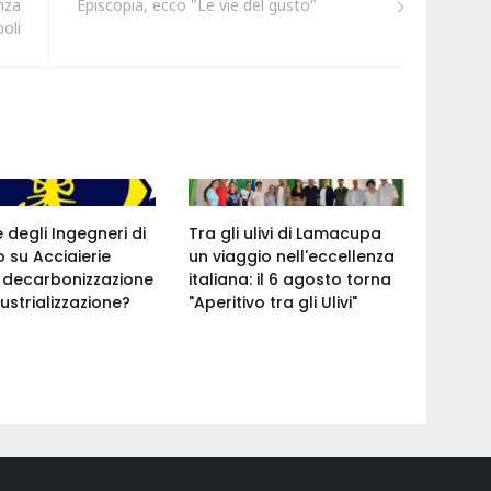
nza
Episcopia, ecco "Le vie del gusto"
oli
e degli Ingegneri di
Tra gli ulivi di Lamacupa
 su Acciaierie
un viaggio nell'eccellenza
a: decarbonizzazione
italiana: il 6 agosto torna
ustrializzazione?
"Aperitivo tra gli Ulivi"