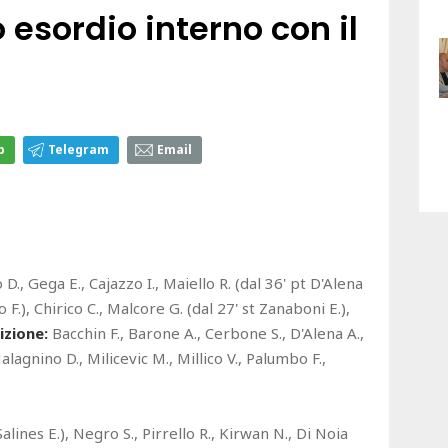
esordio interno con il
p
Telegram
Email
 D., Gega E., Cajazzo I., Maiello R. (dal 36' pt D'Alena
o F.), Chirico C., Malcore G. (dal 27' st Zanaboni E.),
izione:
Bacchin F., Barone A., Cerbone S., D'Alena A.,
lagnino D., Milicevic M., Millico V., Palumbo F.,
 Salines E.), Negro S., Pirrello R., Kirwan N., Di Noia