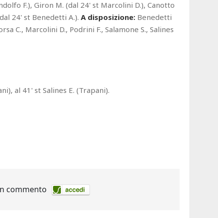
ndolfo F.), Giron M. (dal 24' st Marcolini D.), Canotto
(dal 24' st Benedetti A.).
A disposizione:
Benedetti
 Sorsa C., Marcolini D., Podrini F., Salamone S., Salines
i), al 41' st Salines E. (Trapani).