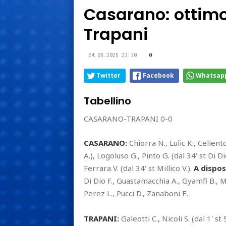
Casarano: ottimo 
Trapani
24.08.2025 23:30
0
Twitter
Facebook
Whatsap
Tabellino
CASARANO-TRAPANI 0-0
CASARANO:
Chiorra N., Lulic K., Celiento
A.), Logoluso G., Pinto G. (dal 34' st Di Di
Ferrara V. (dal 34' st Millico V.).
A dispos
Di Dio F., Guastamacchia A., Gyamfi B., Ma
Perez L., Pucci D., Zanaboni E.
TRAPANI:
Galeotti C., Nicoli S. (dal 1' st