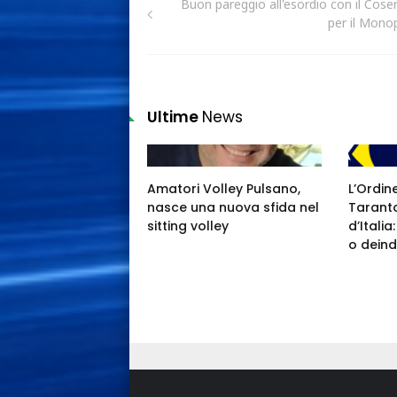
Buon pareggio all'esordio con il Cose
per il Monop
Ultime
News
Amatori Volley Pulsano,
L’Ordin
nasce una nuova sfida nel
Taranto
sitting volley
d’Itali
o deind