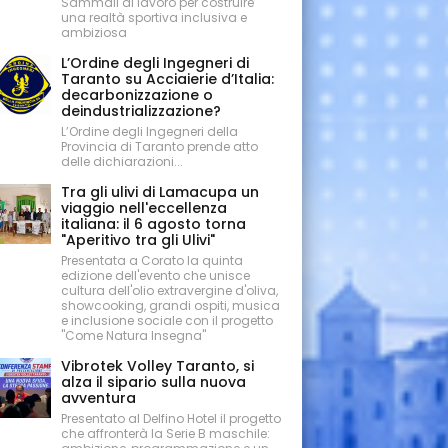
Sammali al lavoro per costruire
una realtà sportiva inclusiva e
ambiziosa
L’Ordine degli Ingegneri di
Taranto su Acciaierie d’Italia:
decarbonizzazione o
deindustrializzazione?
L’Ordine degli Ingegneri della
Provincia di Taranto prende atto
delle dichiarazioni...
Tra gli ulivi di Lamacupa un
viaggio nell'eccellenza
italiana: il 6 agosto torna
"Aperitivo tra gli Ulivi"
Presentata a Corato la quinta
edizione dell'evento che unisce
cultura dell'olio extravergine d'oliva,
showcooking, grandi ospiti, musica
e inclusione sociale con il progetto
"Come Natura Insegna"
Vibrotek Volley Taranto, si
alza il sipario sulla nuova
avventura
Presentato al Delfino Hotel il progetto
che affronterà la Serie B maschile: