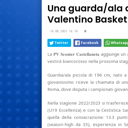
Una guarda/ala d
Valentino Basket
16.08.2025 16:10
0
Twitter
Facebook
Whatsap
La 𝐏𝐕 𝐒𝐜𝐨𝐮𝐭𝐞𝐫 𝐂𝐚𝐬𝐭𝐞𝐥𝐥𝐚𝐧𝐞𝐭𝐚 aggiunge
vestirà biancorosso nella prossima stag
Guardia/ala piccola di 196 cm, nato a
giovanissimo riceve la chiamata di uno 
Roma, dove disputa i campionati giovanil
Nella stagione 2022/2023 si trasferisc
(U19 Eccellenza) e con la Cestistica Sa
quella della consacrazione: 13.3 punt
(season-high da 33), esperienza in S