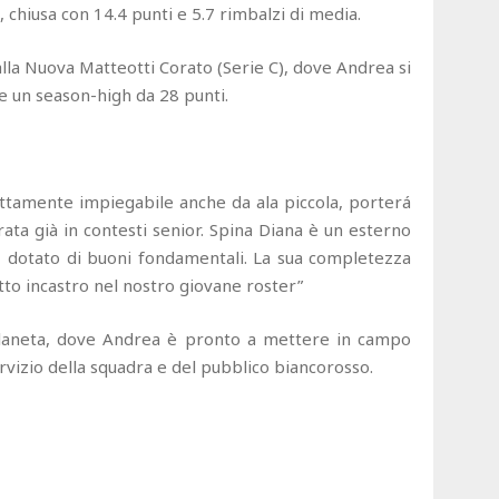
𝐞𝐚𝐠𝐮𝐞 𝐔𝟐𝟎, chiusa con 14.4 punti e 5.7 rimbalzi di media.
 alla Nuova Matteotti Corato (Serie C), dove Andrea si
e un season-high da 28 punti.
ttamente impiegabile anche da ala piccola, porterá
rata già in contesti senior. Spina Diana è un esterno
ne, dotato di buoni fondamentali. La sua completezza
tto incastro nel nostro giovane roster”
ellaneta, dove Andrea è pronto a mettere in campo
rvizio della squadra e del pubblico biancorosso.