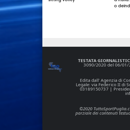
o deind
TESTATA GIORNALISTIC
3090/2020 del 06/01/
Edita dall' Agenzia di 
Legale: via Federico II di
03189150737 | President
in
©2020 TuttoSportPuglia.com 
parziale dei contenuti testua