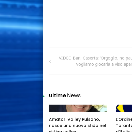
VIDEO Bari, Caserta: 'Orgoglio, no pau
Vogliamo giocarla a viso aper
Ultime
News
Amatori Volley Pulsano,
L’Ordin
nasce una nuova sfida nel
Taranto
sitting volley
d’Itali