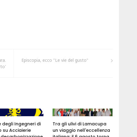
ra.
Episcopia, ecco "Le vie del gusto"
to'
e degli Ingegneri di
Tra gli ulivi di Lamacupa
 su Acciaierie
un viaggio nell'eccellenza
a: decarbonizzazione
italiana: il 6 agosto torna