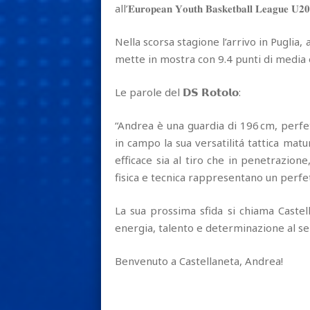
all’𝐄𝐮𝐫𝐨𝐩𝐞𝐚𝐧 𝐘𝐨𝐮𝐭𝐡 𝐁𝐚𝐬𝐤𝐞𝐭𝐛𝐚𝐥𝐥 𝐋
Nella scorsa stagione l’arrivo in Puglia,
mette in mostra con 9.4 punti di media 
Le parole del 𝗗𝗦 𝗥𝗼𝘁𝗼𝗹𝗼:
“Andrea è una guardia di 196 cm, perfe
in campo la sua versatilitá tattica matu
efficace sia al tiro che in penetrazio
fisica e tecnica rappresentano un perfe
La sua prossima sfida si chiama Cast
energia, talento e determinazione al se
Benvenuto a Castellaneta, Andrea!