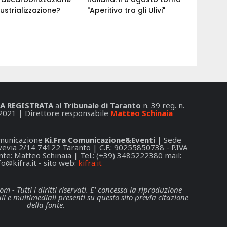
ustrializzazione?
"Aperitivo tra gli Ulivi"
A REGISTRATA
al
Tribunale di Taranto
n. 39 reg. n.
2021 | Direttore responsabile
Matteo Schinaia
Comunicazione
Ki.Fra Comunicazione&Eventi
| Sede
 Svevia 2/14 74122 Taranto | C.F.: 90255850738 - P.IVA
e: Matteo Schinaia | Tel.: (+39) 3485222380 mail:
fo@kifra.it
- sito web:
kifra.it
- Tutti i diritti riservati. E' concessa la riproduzione
li e multimediali presenti su questo sito previa citazione
della fonte.