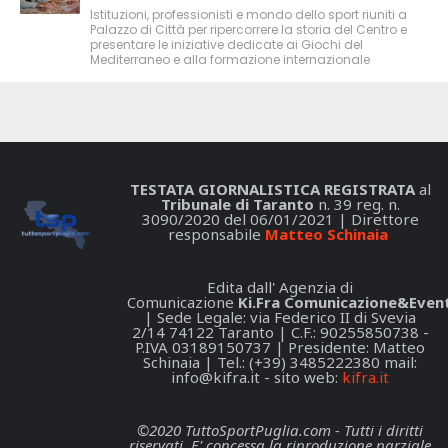
Istituzioni, professionisti e mondo dello sport riuniti a
Palazzo di Città per ripercorrere la storia del Centro e
presentare le iniziative dedicate ai Giochi del
Mediterraneo e alla formazione internazionale
TESTATA GIORNALISTICA REGISTRATA
al
Tribunale di Taranto
n. 39 reg. n.
3090/2020 del 06/01/2021 | Direttore
responsabile
Matteo Schinaia
Edita dall' Agenzia di
Comunicazione
Ki.Fra Comunicazione&Event
| Sede Legale: via Federico II di Svevia
2/14 74122 Taranto | C.F.: 90255850738 -
P.IVA 03189150737 | Presidente: Matteo
Schinaia | Tel.: (+39) 3485222380 mail:
info@kifra.it
- sito web:
kifra.it
©2020 TuttoSportPuglia.com - Tutti i diritti
riservati. E' concessa la riproduzione parziale