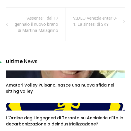
"Assente", dal 17
VIDEO Venezia-Inter 0-
gennaio il nuovo brano
1. La sintesi di SKY
di Martina Malagnino
Ultime
News
Amatori Volley Pulsano, nasce una nuova sfida nel
sitting volley
L’Ordine degli Ingegneri di Taranto su Acciaierie d’Italia:
decarbonizzazione o deindustrializzazione?