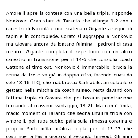
Amorelli apre la contesa con una bella tripla, risponde
Nonkovic. Gran start di Taranto che allunga 9-2 con i
canestri di Facciolà e uno scatenato Gigante a segno di
tapin e in contropiede. Corato si aggrappa a Nonkovic
ma Giovara ancora da lontano fulmina i padroni di casa
mentre Gigante completa il repertorio con un altro
canestro in transizione per il 14-6 che consiglia coach
Gattone al time out. Nonkovic è immarcabile, brucia la
retina da tre e va già in doppia cifra, facendo quasi da
solo 13-16. Il CJ, che riabbraccia Sarli abile, arruolabile e
gettato nella mischia da coach Mineo, resta davanti con
l’ottima tripla di Giovara che poi bissa in penetrazione
tornando al massimo vantaggio, 13-21. Ma non è finita,
magic moment di Taranto che segna un’altra tripla con
Amorelli, poi ruba subito palla sulla rimessa coratina e
proprio Sarli infila un’altra tripla per il 13-27 che
costringe la Fas a giocarsi il secondo timeout. Gli anni