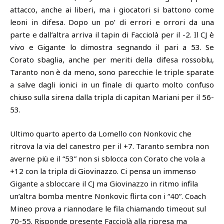
attacco, anche ai liberi, ma i giocatori si battono come
leoni in difesa. Dopo un po’ di errori e orrori da una
parte e dall’altra arriva il tapin di Facciolà per il -2. Il CJ è
vivo e Gigante lo dimostra segnando il pari a 53. Se
Corato sbaglia, anche per meriti della difesa rossoblu,
Taranto non è da meno, sono parecchie le triple sparate
a salve dagli ionici in un finale di quarto molto confuso
chiuso sulla sirena dalla tripla di capitan Mariani per il 56-
53.
Ultimo quarto aperto da Lomello con Nonkovic che
ritrova la via del canestro per il +7. Taranto sembra non
averne più e il “53” non si sblocca con Corato che vola a
+12 con la tripla di Giovinazzo. Ci pensa un immenso
Gigante a sbloccare il CJ ma Giovinazzo in ritmo infila
un’altra bomba mentre Nonkovic flirta con i “40”. Coach
Mineo prova a riannodare le fila chiamando timeout sul
70-55. Risponde presente Facciolà alla ripresa ma