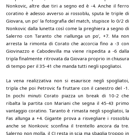
Nonkovic, altre due tiri a segno ed è -4. Anche il ferro
coratino è adesso avverso ai rossoblu, sputa le triple di
Giovara, un po’ la fotografia del match, stupisce lo 0/2 di
Nonkovic dalla lunetta così come la preghiera a segno di
Salerno con Taranto che riallunga un po’, +7. Ma non
arresta la rimonta di Corato che accorcia fino a -3 con
Giovinazzo e Cabodevilla ma viene rispedita a -6 dalla
tripla finalmente ritrovata da Giovara proprio in chiusura
di tempo per il 35-41 che manda tutti negli spogliatoi.
La vena realizzativa non si esaurisce negli spogliatoi,
tripla che poi Petrovic fa fruttare con il canestro del -1.
In pochi minuti Corato piazza un break di 10-2 che
ribalta la partita con Mariani che segna il 45-43 primo
vantaggio coratino. Taranto è rimasta negli spogliatoi, la
Fas allunga a +4. Gigante prova a risvegliare i rossoblu
anche se Nonkovic sconfina il trentello ancora da tre.
Salerno non molla, il CJ resta in scia ma sbaglia troppo in