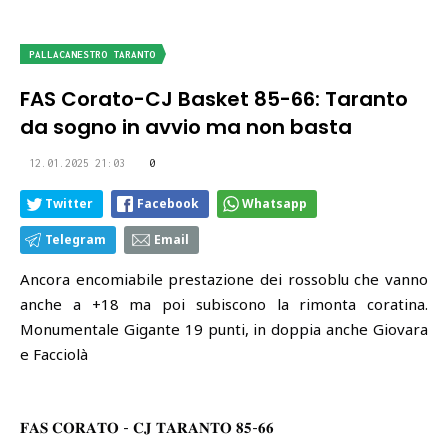
PALLACANESTRO TARANTO
FAS Corato-CJ Basket 85-66: Taranto
da sogno in avvio ma non basta
12.01.2025 21:03
0
Twitter
Facebook
Whatsapp
Telegram
Email
Ancora encomiabile prestazione dei rossoblu che vanno
anche a +18 ma poi subiscono la rimonta coratina.
Monumentale Gigante 19 punti, in doppia anche Giovara
e Facciolà
𝐅𝐀𝐒 𝐂𝐎𝐑𝐀𝐓𝐎 - 𝐂𝐉 𝐓𝐀𝐑𝐀𝐍𝐓𝐎 𝟖𝟓-𝟔𝟔