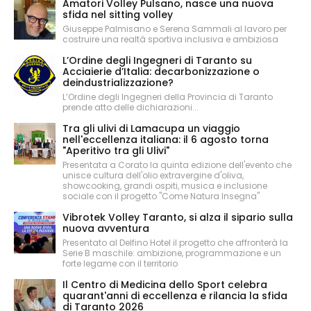
Amatori Volley Pulsano, nasce una nuova
sfida nel sitting volley
Giuseppe Palmisano e Serena Sammali al lavoro per
costruire una realtà sportiva inclusiva e ambiziosa
L’Ordine degli Ingegneri di Taranto su
Acciaierie d’Italia: decarbonizzazione o
deindustrializzazione?
L’Ordine degli Ingegneri della Provincia di Taranto
prende atto delle dichiarazioni...
Tra gli ulivi di Lamacupa un viaggio
nell'eccellenza italiana: il 6 agosto torna
"Aperitivo tra gli Ulivi"
Presentata a Corato la quinta edizione dell'evento che
unisce cultura dell'olio extravergine d'oliva,
showcooking, grandi ospiti, musica e inclusione
sociale con il progetto "Come Natura Insegna"
Vibrotek Volley Taranto, si alza il sipario sulla
nuova avventura
Presentato al Delfino Hotel il progetto che affronterà la
Serie B maschile: ambizione, programmazione e un
forte legame con il territorio
Il Centro di Medicina dello Sport celebra
quarant'anni di eccellenza e rilancia la sfida
di Taranto 2026