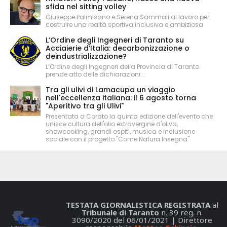
sfida nel sitting volley
Giuseppe Palmisano e Serena Sammali al lavoro per
costruire una realtà sportiva inclusiva e ambiziosa
L’Ordine degli Ingegneri di Taranto su
Acciaierie d’Italia: decarbonizzazione o
deindustrializzazione?
L’Ordine degli Ingegneri della Provincia di Taranto
prende atto delle dichiarazioni...
Tra gli ulivi di Lamacupa un viaggio
nell'eccellenza italiana: il 6 agosto torna
"Aperitivo tra gli Ulivi"
Presentata a Corato la quinta edizione dell'evento che
unisce cultura dell'olio extravergine d'oliva,
showcooking, grandi ospiti, musica e inclusione
sociale con il progetto "Come Natura Insegna"
TESTATA GIORNALISTICA REGISTRATA
al
Tribunale di Taranto
n. 39 reg. n.
3090/2020 del 06/01/2021 | Direttore