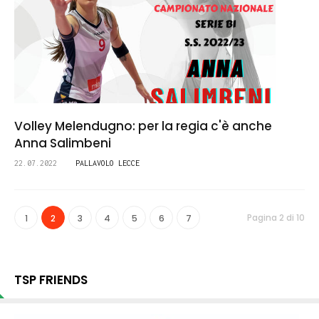
Volley Melendugno: per la regia c'è anche
Anna Salimbeni
22.07.2022
PALLAVOLO LECCE
Pagina 2 di 10
1
2
3
4
5
6
7
TSP FRIENDS