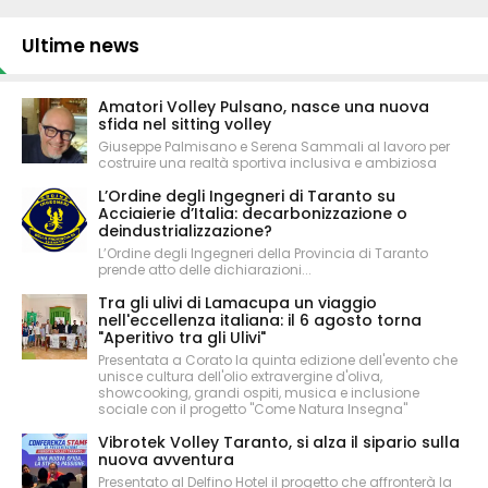
Ultime news
Amatori Volley Pulsano, nasce una nuova
sfida nel sitting volley
Giuseppe Palmisano e Serena Sammali al lavoro per
costruire una realtà sportiva inclusiva e ambiziosa
L’Ordine degli Ingegneri di Taranto su
Acciaierie d’Italia: decarbonizzazione o
deindustrializzazione?
L’Ordine degli Ingegneri della Provincia di Taranto
prende atto delle dichiarazioni...
Tra gli ulivi di Lamacupa un viaggio
nell'eccellenza italiana: il 6 agosto torna
"Aperitivo tra gli Ulivi"
Presentata a Corato la quinta edizione dell'evento che
unisce cultura dell'olio extravergine d'oliva,
showcooking, grandi ospiti, musica e inclusione
sociale con il progetto "Come Natura Insegna"
Vibrotek Volley Taranto, si alza il sipario sulla
nuova avventura
Presentato al Delfino Hotel il progetto che affronterà la