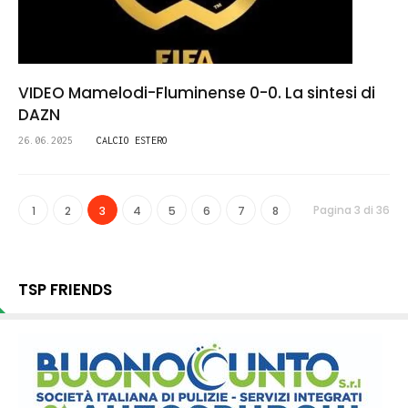
VIDEO Mamelodi-Fluminense 0-0. La sintesi di
DAZN
26.06.2025
CALCIO ESTERO
Pagina 3 di 36
1
2
3
4
5
6
7
8
TSP FRIENDS