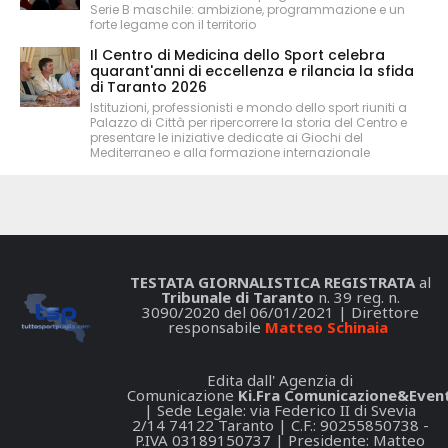
Serie B maschile: ambizione, programmazione e un
forte legame con il territorio
Il Centro di Medicina dello Sport celebra
quarant'anni di eccellenza e rilancia la sfida
di Taranto 2026
Istituzioni, professionisti e mondo dello sport riuniti a
Palazzo di Città per ripercorrere la storia del Centro e
presentare le iniziative dedicate ai Giochi del
Mediterraneo e alla formazione internazionale
TESTATA GIORNALISTICA REGISTRATA
al
Tribunale di Taranto
n. 39 reg. n.
3090/2020 del 06/01/2021 | Direttore
responsabile
Matteo Schinaia
Edita dall' Agenzia di
Comunicazione
Ki.Fra Comunicazione&Event
| Sede Legale: via Federico II di Svevia
2/14 74122 Taranto | C.F.: 90255850738 -
P.IVA 03189150737 | Presidente: Matteo