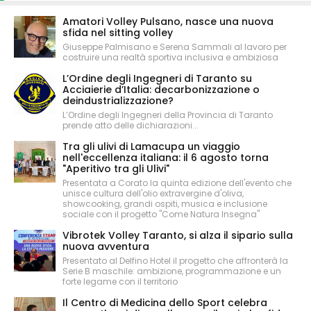
Amatori Volley Pulsano, nasce una nuova
sfida nel sitting volley
Giuseppe Palmisano e Serena Sammali al lavoro per
costruire una realtà sportiva inclusiva e ambiziosa
L’Ordine degli Ingegneri di Taranto su
Acciaierie d’Italia: decarbonizzazione o
deindustrializzazione?
L’Ordine degli Ingegneri della Provincia di Taranto
prende atto delle dichiarazioni...
Tra gli ulivi di Lamacupa un viaggio
nell'eccellenza italiana: il 6 agosto torna
"Aperitivo tra gli Ulivi"
Presentata a Corato la quinta edizione dell'evento che
unisce cultura dell'olio extravergine d'oliva,
showcooking, grandi ospiti, musica e inclusione
sociale con il progetto "Come Natura Insegna"
Vibrotek Volley Taranto, si alza il sipario sulla
nuova avventura
Presentato al Delfino Hotel il progetto che affronterà la
Serie B maschile: ambizione, programmazione e un
forte legame con il territorio
Il Centro di Medicina dello Sport celebra