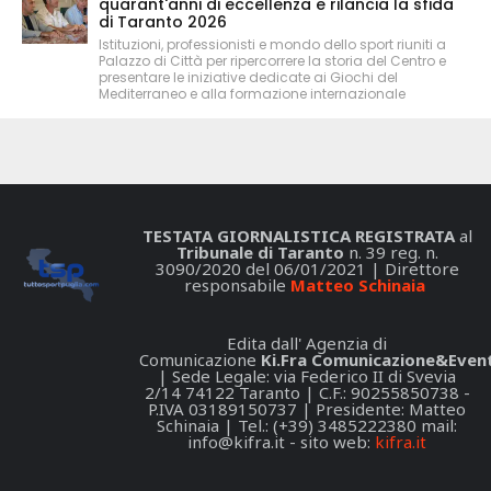
quarant'anni di eccellenza e rilancia la sfida
di Taranto 2026
Istituzioni, professionisti e mondo dello sport riuniti a
Palazzo di Città per ripercorrere la storia del Centro e
presentare le iniziative dedicate ai Giochi del
Mediterraneo e alla formazione internazionale
TESTATA GIORNALISTICA REGISTRATA
al
Tribunale di Taranto
n. 39 reg. n.
3090/2020 del 06/01/2021 | Direttore
responsabile
Matteo Schinaia
Edita dall' Agenzia di
Comunicazione
Ki.Fra Comunicazione&Event
| Sede Legale: via Federico II di Svevia
2/14 74122 Taranto | C.F.: 90255850738 -
P.IVA 03189150737 | Presidente: Matteo
Schinaia | Tel.: (+39) 3485222380 mail:
info@kifra.it
- sito web:
kifra.it