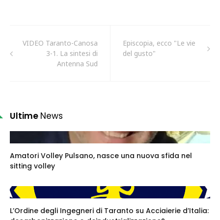
VIDEO Taranto-Canosa
Episcopia, ecco "Le vie
3-1. La sintesi di
del gusto"
Antenna Sud
Ultime
News
Amatori Volley Pulsano, nasce una nuova sfida nel
sitting volley
L’Ordine degli Ingegneri di Taranto su Acciaierie d’Italia: