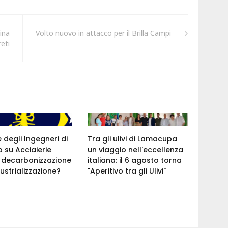
ina
Volto nuovo in attacco per il Brilla Campi
eti
e degli Ingegneri di
Tra gli ulivi di Lamacupa
 su Acciaierie
un viaggio nell'eccellenza
a: decarbonizzazione
italiana: il 6 agosto torna
ustrializzazione?
"Aperitivo tra gli Ulivi"