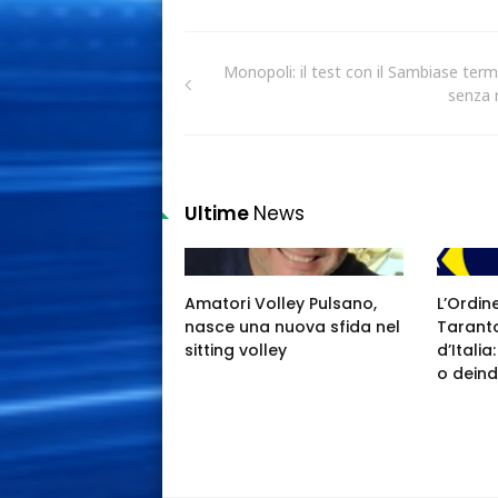
Monopoli: il test con il Sambiase term
senza r
Ultime
News
Amatori Volley Pulsano,
L’Ordin
nasce una nuova sfida nel
Taranto
sitting volley
d’Itali
o deind