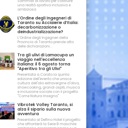
Sammali al lavoro per costruire
una realtà sportiva inclusiva e
ambiziosa
L’Ordine degli Ingegneri di
Taranto su Acciaierie d’Italia:
decarbonizzazione o
deindustrializzazione?
L’Ordine degli Ingegneri della
Provincia di Taranto prende atto
delle dichiarazioni...
Tra gli ulivi di Lamacupa un
viaggio nell'eccellenza
italiana: il 6 agosto torna
"Aperitivo tra gli Ulivi"
Presentata a Corato la quinta
edizione dell'evento che unisce
cultura dell'olio extravergine d'oliva,
showcooking, grandi ospiti, musica
e inclusione sociale con il progetto
"Come Natura Insegna"
Vibrotek Volley Taranto, si
alza il sipario sulla nuova
avventura
Presentato al Delfino Hotel il progetto
che affronterà la Serie B maschile: