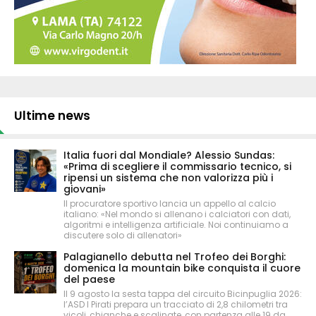
Ultime news
Italia fuori dal Mondiale? Alessio Sundas:
«Prima di scegliere il commissario tecnico, si
ripensi un sistema che non valorizza più i
giovani»
Il procuratore sportivo lancia un appello al calcio
italiano: «Nel mondo si allenano i calciatori con dati,
algoritmi e intelligenza artificiale. Noi continuiamo a
discutere solo di allenatori»
Palagianello debutta nel Trofeo dei Borghi:
domenica la mountain bike conquista il cuore
del paese
Il 9 agosto la sesta tappa del circuito Bicinpuglia 2026:
l’ASD I Pirati prepara un tracciato di 2,8 chilometri tra
vicoli, chianche e scalinate, con partenza alle 19 da