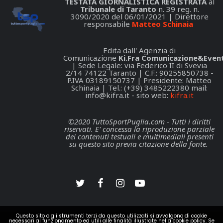
TESTATA GIORNALISTICA REGISTRATA
al
Tribunale di Taranto
n. 39 reg. n.
3090/2020 del 06/01/2021 | Direttore
responsabile
Matteo Schinaia
Edita dall' Agenzia di
Comunicazione
Ki.Fra Comunicazione&Event
| Sede Legale: via Federico II di Svevia
2/14 74122 Taranto | C.F.: 90255850738 -
P.IVA 03189150737 | Presidente: Matteo
Schinaia | Tel.: (+39) 3485222380 mail:
info@kifra.it
- sito web:
kifra.it
©2020 TuttoSportPuglia.com - Tutti i diritti
riservati. E' concessa la riproduzione parziale
dei contenuti testuali e multimediali presenti
su questo sito previa citazione della fonte.
Questo sito o gli strumenti terzi da questo utilizzati si avvalgono di cookie
necessari al funzionamento ed utili alle finalità illustrate nella cookie policy. Se