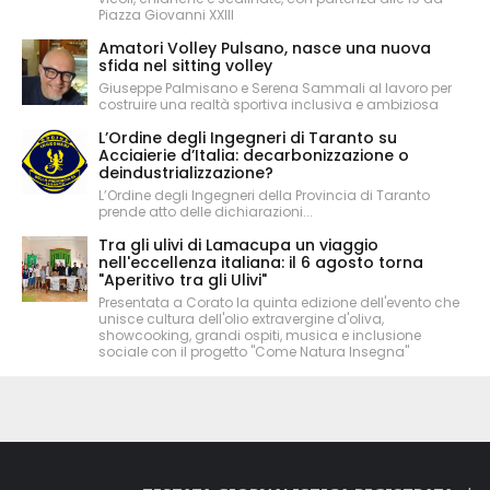
Piazza Giovanni XXIII
Amatori Volley Pulsano, nasce una nuova
sfida nel sitting volley
Giuseppe Palmisano e Serena Sammali al lavoro per
costruire una realtà sportiva inclusiva e ambiziosa
L’Ordine degli Ingegneri di Taranto su
Acciaierie d’Italia: decarbonizzazione o
deindustrializzazione?
L’Ordine degli Ingegneri della Provincia di Taranto
prende atto delle dichiarazioni...
Tra gli ulivi di Lamacupa un viaggio
nell'eccellenza italiana: il 6 agosto torna
"Aperitivo tra gli Ulivi"
Presentata a Corato la quinta edizione dell'evento che
unisce cultura dell'olio extravergine d'oliva,
showcooking, grandi ospiti, musica e inclusione
sociale con il progetto "Come Natura Insegna"