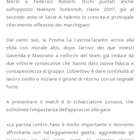
Merlo e Federico Roberti. Occhi puntati anche
sull’opposto Maksym Tonkonoh, classe 2007, già al
secondo anno in Serie A: talento in crescita e principale
riferimento offensivo dei marchigiani.
Dal canto suo, la Prisma La CascinaTaranto arriva alla
sfida con morale alto, dopo l’arrivo dei due innesti
Gavenda e Maiorano a rinforzo del team già reduce da
due vittorie consecutive che hanno dato nuova fiducia e
consapevolezza al gruppo. L’obiettivo è dare continuità al
lavoro svolto e iniziare il girone di ritorno con un segnale
forte.
A presentare il match è lo schiacciatore Lorusso, che
sottolinea l’importanza dell’approccio alla gara:
«La partita contro Fano è molto importante e dovremo
affrontarla con l’atteggiamento giusto, aggredendo gli
avversari sin dai primi punti. In palestra stiamo