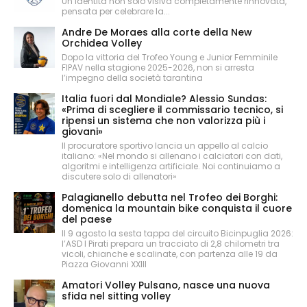
Un’identità non solo visiva completamente rinnovata,
pensata per celebrare la...
Andre De Moraes alla corte della New
Orchidea Volley
Dopo la vittoria del Trofeo Young e Junior Femminile
FIPAV nella stagione 2025-2026, non si arresta
l’impegno della società tarantina
Italia fuori dal Mondiale? Alessio Sundas:
«Prima di scegliere il commissario tecnico, si
ripensi un sistema che non valorizza più i
giovani»
Il procuratore sportivo lancia un appello al calcio
italiano: «Nel mondo si allenano i calciatori con dati,
algoritmi e intelligenza artificiale. Noi continuiamo a
discutere solo di allenatori»
Palagianello debutta nel Trofeo dei Borghi:
domenica la mountain bike conquista il cuore
del paese
Il 9 agosto la sesta tappa del circuito Bicinpuglia 2026:
l’ASD I Pirati prepara un tracciato di 2,8 chilometri tra
vicoli, chianche e scalinate, con partenza alle 19 da
Piazza Giovanni XXIII
Amatori Volley Pulsano, nasce una nuova
sfida nel sitting volley