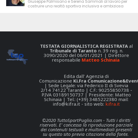
Giuseppe Palmisano e Serena Sammali al lavoro per
costruire una realtà sportiva inclusiva e ambiziosa
TESTATA GIORNALISTICA REGISTRATA
al
Tribunale di Taranto
n. 39 reg. n.
3090/2020 del 06/01/2021 | Direttore
responsabile
Matteo Schinaia
Edita dall' Agenzia di
Comunicazione
Ki.Fra Comunicazione&Event
| Sede Legale: via Federico II di Svevia
2/14 74122 Taranto | C.F.: 90255850738 -
P.IVA 03189150737 | Presidente: Matteo
Schinaia | Tel.: (+39) 3485222380 mail:
info@kifra.it
- sito web:
kifra.it
©2020 TuttoSportPuglia.com - Tutti i diritti
riservati. E' concessa la riproduzione parziale
dei contenuti testuali e multimediali presenti
su questo sito previa citazione della fonte.