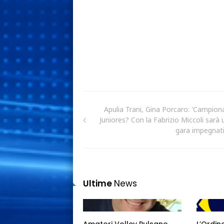
Apulia Trani, Gina Porcaro: 'Campion
Juniores? Con la Fabrizio Miccoli sarà 
gara impegnati
Ultime
News
Amatori Volley Pulsano,
L’Ordin