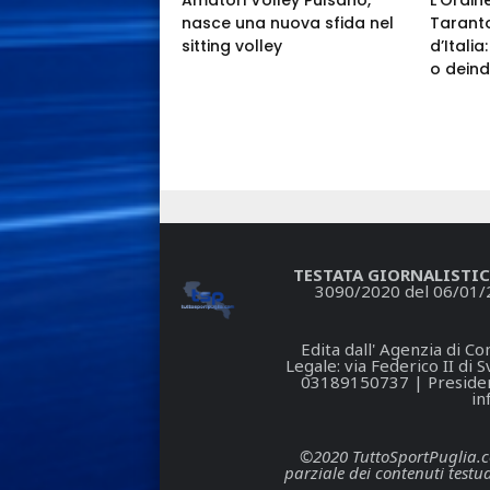
nasce una nuova sfida nel
Taranto
sitting volley
d’Itali
o deind
TESTATA GIORNALISTIC
3090/2020 del 06/01/
Edita dall' Agenzia di 
Legale: via Federico II di
03189150737 | President
in
©2020 TuttoSportPuglia.com 
parziale dei contenuti testua