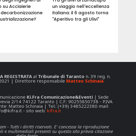
 su Acciaierie
un viaggio nell'eccellenza
a: decarbonizzazione
italiana: il 6 agosto torna
ustrializzazione?
"Aperitivo tra gli Ulivi"
A REGISTRATA
al
Tribunale di Taranto
n. 39 reg. n.
2021 | Direttore responsabile
Matteo Schinaia
Comunicazione
Ki.Fra Comunicazione&Eventi
| Sede
 Svevia 2/14 74122 Taranto | C.F.: 90255850738 - P.IVA
e: Matteo Schinaia | Tel.: (+39) 3485222380 mail:
fo@kifra.it
- sito web:
kifra.it
- Tutti i diritti riservati. E' concessa la riproduzione
li e multimediali presenti su questo sito previa citazione
della fonte.