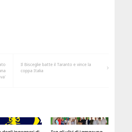
ato
Il Bisceglie batte il Taranto e vince la
una
coppa Italia
va'
e degli Ingegneri di
Tra gli ulivi di Lamacupa