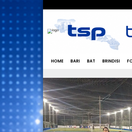
HOME
BARI
BAT
BRINDISI
F