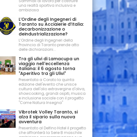
Sammali al lavoro per costruire
una realtà sportiva inclusiva e
ambiziosa
L’Ordine degli Ingegneri di
Taranto su Acciaierie d’Italia:
decarbonizzazione o
deindustrializzazione?
L’Ordine degli Ingegneri della
Provincia di Taranto prende atto
delle dichiarazioni...
Tra gli ulivi di Lamacupa un
viaggio nell'eccellenza
italiana: il 6 agosto torna
"Aperitivo tra gli Ulivi"
Presentata a Corato la quinta
edizione dell'evento che unisce
cultura dell'olio extravergine d'oliva,
showcooking, grandi ospiti, musica
e inclusione sociale con il progetto
"Come Natura Insegna"
Vibrotek Volley Taranto, si
alza il sipario sulla nuova
avventura
Presentato al Delfino Hotel il progetto
che affronterà la Serie B maschile: