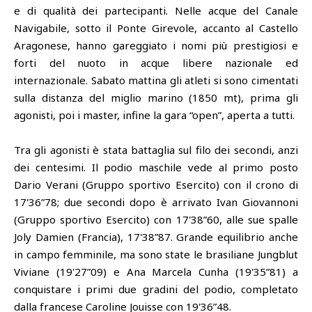
e di qualità dei partecipanti. Nelle acque del Canale
Navigabile, sotto il Ponte Girevole, accanto al Castello
Aragonese, hanno gareggiato i nomi più prestigiosi e
forti del nuoto in acque libere nazionale ed
internazionale. Sabato mattina gli atleti si sono cimentati
sulla distanza del miglio marino (1850 mt), prima gli
agonisti, poi i master, infine la gara “open”, aperta a tutti.
Tra gli agonisti è stata battaglia sul filo dei secondi, anzi
dei centesimi. Il podio maschile vede al primo posto
Dario Verani (Gruppo sportivo Esercito) con il crono di
17'36”78; due secondi dopo è arrivato Ivan Giovannoni
(Gruppo sportivo Esercito) con 17'38”60, alle sue spalle
Joly Damien (Francia), 17'38”87. Grande equilibrio anche
in campo femminile, ma sono state le brasiliane Jungblut
Viviane (19'27”09) e Ana Marcela Cunha (19'35”81) a
conquistare i primi due gradini del podio, completato
dalla francese Caroline Jouisse con 19'36”48.