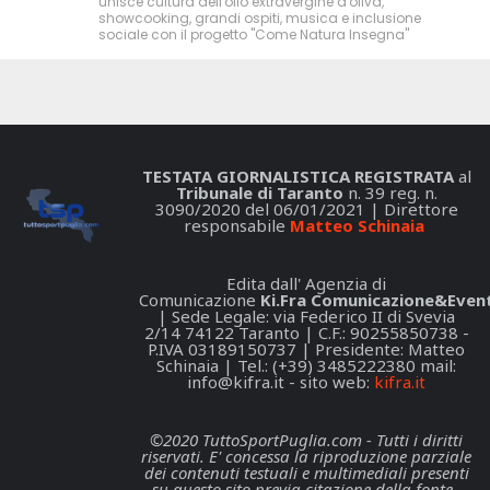
unisce cultura dell'olio extravergine d'oliva,
showcooking, grandi ospiti, musica e inclusione
sociale con il progetto "Come Natura Insegna"
TESTATA GIORNALISTICA REGISTRATA
al
Tribunale di Taranto
n. 39 reg. n.
3090/2020 del 06/01/2021 | Direttore
responsabile
Matteo Schinaia
Edita dall' Agenzia di
Comunicazione
Ki.Fra Comunicazione&Event
| Sede Legale: via Federico II di Svevia
2/14 74122 Taranto | C.F.: 90255850738 -
P.IVA 03189150737 | Presidente: Matteo
Schinaia | Tel.: (+39) 3485222380 mail:
info@kifra.it
- sito web:
kifra.it
©2020 TuttoSportPuglia.com - Tutti i diritti
riservati. E' concessa la riproduzione parziale
dei contenuti testuali e multimediali presenti
su questo sito previa citazione della fonte.