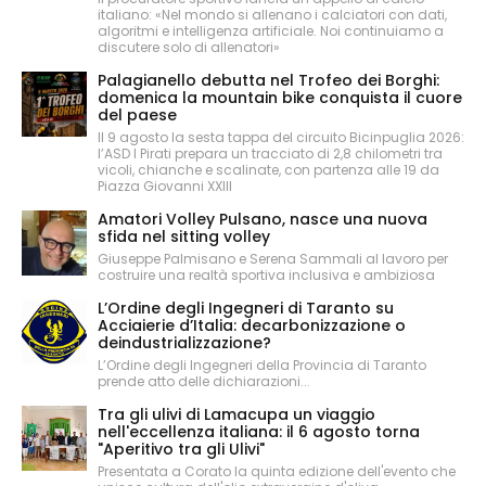
italiano: «Nel mondo si allenano i calciatori con dati,
algoritmi e intelligenza artificiale. Noi continuiamo a
discutere solo di allenatori»
Palagianello debutta nel Trofeo dei Borghi:
domenica la mountain bike conquista il cuore
del paese
Il 9 agosto la sesta tappa del circuito Bicinpuglia 2026:
l’ASD I Pirati prepara un tracciato di 2,8 chilometri tra
vicoli, chianche e scalinate, con partenza alle 19 da
Piazza Giovanni XXIII
Amatori Volley Pulsano, nasce una nuova
sfida nel sitting volley
Giuseppe Palmisano e Serena Sammali al lavoro per
costruire una realtà sportiva inclusiva e ambiziosa
L’Ordine degli Ingegneri di Taranto su
Acciaierie d’Italia: decarbonizzazione o
deindustrializzazione?
L’Ordine degli Ingegneri della Provincia di Taranto
prende atto delle dichiarazioni...
Tra gli ulivi di Lamacupa un viaggio
nell'eccellenza italiana: il 6 agosto torna
"Aperitivo tra gli Ulivi"
Presentata a Corato la quinta edizione dell'evento che