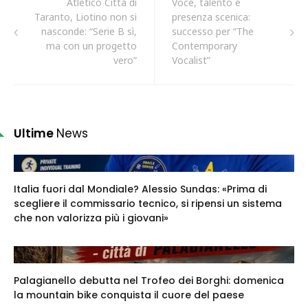
Atletico Città di
Voce, talento e
Taranto, Liotino non si
presenza scenica:
nasconde: “Serie B sì,
successo per “The
ma con un progetto
Contemporary
vero”
Vocalist”
Ultime
News
Italia fuori dal Mondiale? Alessio Sundas: «Prima di
scegliere il commissario tecnico, si ripensi un sistema
che non valorizza più i giovani»
Palagianello debutta nel Trofeo dei Borghi: domenica
la mountain bike conquista il cuore del paese