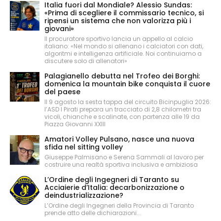
Italia fuori dal Mondiale? Alessio Sundas:
«Prima di scegliere il commissario tecnico, si
ripensi un sistema che non valorizza più i
giovani»
Il procuratore sportivo lancia un appello al calcio
italiano: «Nel mondo si allenano i calciatori con dati,
algoritmi e intelligenza artificiale. Noi continuiamo a
discutere solo di allenatori»
Palagianello debutta nel Trofeo dei Borghi:
domenica la mountain bike conquista il cuore
del paese
Il 9 agosto la sesta tappa del circuito Bicinpuglia 2026:
l’ASD I Pirati prepara un tracciato di 2,8 chilometri tra
vicoli, chianche e scalinate, con partenza alle 19 da
Piazza Giovanni XXIII
Amatori Volley Pulsano, nasce una nuova
sfida nel sitting volley
Giuseppe Palmisano e Serena Sammali al lavoro per
costruire una realtà sportiva inclusiva e ambiziosa
L’Ordine degli Ingegneri di Taranto su
Acciaierie d’Italia: decarbonizzazione o
deindustrializzazione?
L’Ordine degli Ingegneri della Provincia di Taranto
prende atto delle dichiarazioni...