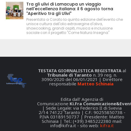
Tra gli ulivi di Lamacupa un viaggio
nell'eccellenza italiana: il 6 agosto torna
"Aperitivo tra gli Ulivi"
Presentata a Corato la quinta edizione dell'evento che
unisce cultura dell'olio extravergine d'oliva,
showcooking, grandi ospiti, musica e inclusione
sociale con il progetto "Come Natura Insegna"
TESTATA GIORNALISTICA REGISTRATA
al
Tribunale di Taranto
n. 39 reg. n.
3090/2020 del 06/01/2021 | Direttore
responsabile
Matteo Schinaia
Edita dall' Agenzia di
Comunicazione
Ki.Fra Comunicazione&Event
| Sede Legale: via Federico II di Svevia
2/14 74122 Taranto | C.F.: 90255850738 -
P.IVA 03189150737 | Presidente: Matteo
Schinaia | Tel.: (+39) 3485222380 mail:
info@kifra.it
- sito web:
kifra.it