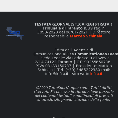
TESTATA GIORNALISTICA REGISTRATA
al
Tribunale di Taranto
n. 39 reg. n.
3090/2020 del 06/01/2021 | Direttore
responsabile
Matteo Schinaia
Edita dall' Agenzia di
Comunicazione
Ki.Fra Comunicazione&Event
| Sede Legale: via Federico II di Svevia
2/14 74122 Taranto | C.F.: 90255850738 -
P.IVA 03189150737 | Presidente: Matteo
Schinaia | Tel.: (+39) 3485222380 mail:
info@kifra.it
- sito web:
kifra.it
©2020 TuttoSportPuglia.com - Tutti i diritti
riservati. E' concessa la riproduzione parziale
dei contenuti testuali e multimediali presenti
su questo sito previa citazione della fonte.