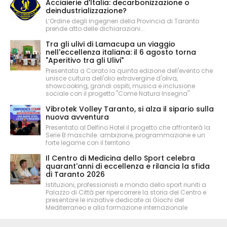
Acciaierie d’Italia: decarbonizzazione o
deindustrializzazione?
L’Ordine degli Ingegneri della Provincia di Taranto
prende atto delle dichiarazioni...
Tra gli ulivi di Lamacupa un viaggio
nell'eccellenza italiana: il 6 agosto torna
"Aperitivo tra gli Ulivi"
Presentata a Corato la quinta edizione dell'evento che
unisce cultura dell'olio extravergine d'oliva,
showcooking, grandi ospiti, musica e inclusione
sociale con il progetto "Come Natura Insegna"
Vibrotek Volley Taranto, si alza il sipario sulla
nuova avventura
Presentato al Delfino Hotel il progetto che affronterà la
Serie B maschile: ambizione, programmazione e un
forte legame con il territorio
Il Centro di Medicina dello Sport celebra
quarant'anni di eccellenza e rilancia la sfida
di Taranto 2026
Istituzioni, professionisti e mondo dello sport riuniti a
Palazzo di Città per ripercorrere la storia del Centro e
presentare le iniziative dedicate ai Giochi del
Mediterraneo e alla formazione internazionale