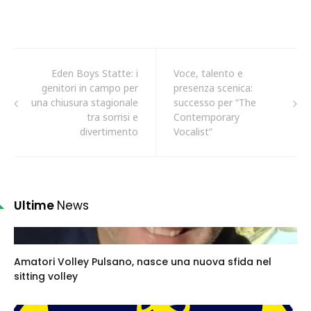
Eden Boys Statte: i
Voce, talento e
genitori in campo per
presenza scenica:
una chiusura stagionale
successo per “The
tra sorrisi e
Contemporary
divertimento
Vocalist”
Ultime
News
Amatori Volley Pulsano, nasce una nuova sfida nel
sitting volley