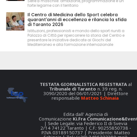
Serie B maschile: ambizione, programmazione e un
forte legame con il territorio
Il Centro di Medicina dello Sport celebra
quarant'anni di eccellenza e rilancia la sfida
di Taranto 2026
Istituzioni, professionisti e mondo dello sport riuniti a
Palazzo di Città per ripercorrere la storia del Centro e
presentare le iniziative dedicate ai Giochi del
Mediterraneo e alla formazione internazionale
TESTATA GIORNALISTICA REGISTRATA
al
Tribunale di Taranto
n. 39 reg. n.
3090/2020 del 06/01/2021 | Direttore
responsabile
Matteo Schinaia
Edita dall' Agenzia di
Comunicazione
Ki.Fra Comunicazione&Event
| Sede Legale: via Federico II di Svevia
2/14 74122 Taranto | C.F.: 90255850738 -
P.IVA 03189150737 | Presidente: Matteo