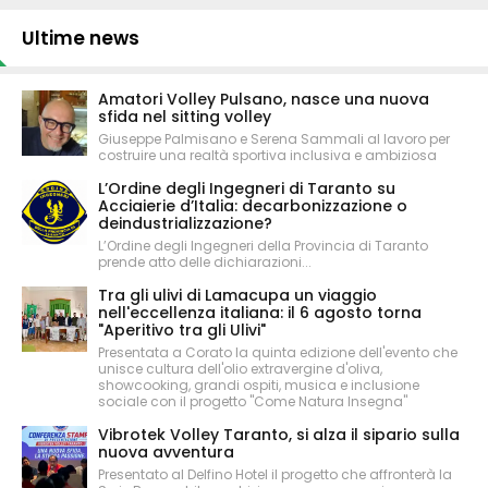
Ultime news
Amatori Volley Pulsano, nasce una nuova
sfida nel sitting volley
Giuseppe Palmisano e Serena Sammali al lavoro per
costruire una realtà sportiva inclusiva e ambiziosa
L’Ordine degli Ingegneri di Taranto su
Acciaierie d’Italia: decarbonizzazione o
deindustrializzazione?
L’Ordine degli Ingegneri della Provincia di Taranto
prende atto delle dichiarazioni...
Tra gli ulivi di Lamacupa un viaggio
nell'eccellenza italiana: il 6 agosto torna
"Aperitivo tra gli Ulivi"
Presentata a Corato la quinta edizione dell'evento che
unisce cultura dell'olio extravergine d'oliva,
showcooking, grandi ospiti, musica e inclusione
sociale con il progetto "Come Natura Insegna"
Vibrotek Volley Taranto, si alza il sipario sulla
nuova avventura
Presentato al Delfino Hotel il progetto che affronterà la