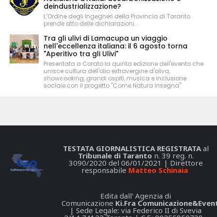
deindustrializzazione?
L’Ordine degli Ingegneri della Provincia di Taranto
prende atto delle dichiarazioni...
Tra gli ulivi di Lamacupa un viaggio
nell'eccellenza italiana: il 6 agosto torna
"Aperitivo tra gli Ulivi"
Presentata a Corato la quinta edizione dell'evento che
unisce cultura dell'olio extravergine d'oliva,
showcooking, grandi ospiti, musica e inclusione
sociale con il progetto "Come Natura Insegna"
TESTATA GIORNALISTICA REGISTRATA
al
Tribunale di Taranto
n. 39 reg. n.
3090/2020 del 06/01/2021 | Direttore
responsabile
Matteo Schinaia
Edita dall' Agenzia di
Comunicazione
Ki.Fra Comunicazione&Event
| Sede Legale: via Federico II di Svevia