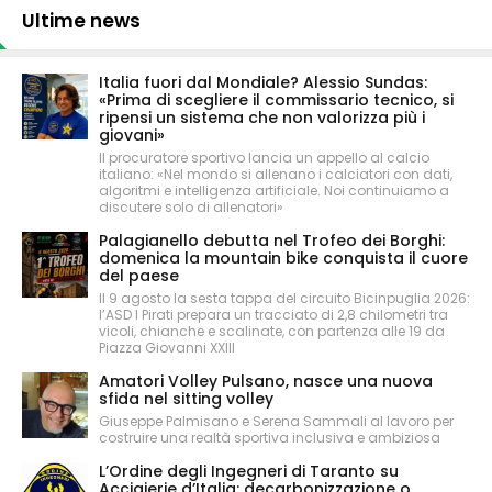
Ultime news
Italia fuori dal Mondiale? Alessio Sundas:
«Prima di scegliere il commissario tecnico, si
ripensi un sistema che non valorizza più i
giovani»
Il procuratore sportivo lancia un appello al calcio
italiano: «Nel mondo si allenano i calciatori con dati,
algoritmi e intelligenza artificiale. Noi continuiamo a
discutere solo di allenatori»
Palagianello debutta nel Trofeo dei Borghi:
domenica la mountain bike conquista il cuore
del paese
Il 9 agosto la sesta tappa del circuito Bicinpuglia 2026:
l’ASD I Pirati prepara un tracciato di 2,8 chilometri tra
vicoli, chianche e scalinate, con partenza alle 19 da
Piazza Giovanni XXIII
Amatori Volley Pulsano, nasce una nuova
sfida nel sitting volley
Giuseppe Palmisano e Serena Sammali al lavoro per
costruire una realtà sportiva inclusiva e ambiziosa
L’Ordine degli Ingegneri di Taranto su
Acciaierie d’Italia: decarbonizzazione o