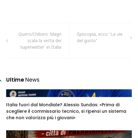
Quero/Chiloiro: Magrì
Episcopia, ecco "Le vie
scala la vetta dei
del gusto"
'superwelter' in Italia
Ultime
News
Italia fuori dal Mondiale? Alessio Sundas: «Prima di
scegliere il commissario tecnico, si ripensi un sistema
che non valorizza più i giovani»