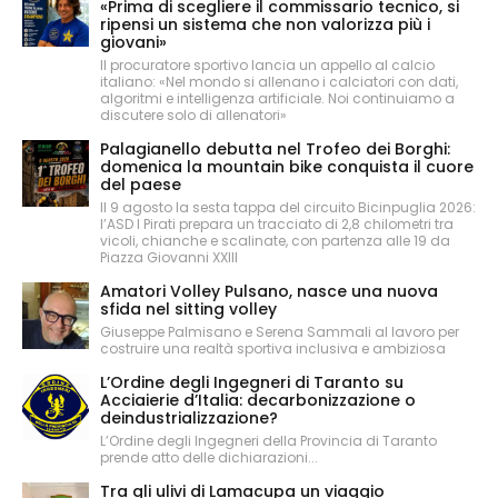
«Prima di scegliere il commissario tecnico, si
ripensi un sistema che non valorizza più i
giovani»
Il procuratore sportivo lancia un appello al calcio
italiano: «Nel mondo si allenano i calciatori con dati,
algoritmi e intelligenza artificiale. Noi continuiamo a
discutere solo di allenatori»
Palagianello debutta nel Trofeo dei Borghi:
domenica la mountain bike conquista il cuore
del paese
Il 9 agosto la sesta tappa del circuito Bicinpuglia 2026:
l’ASD I Pirati prepara un tracciato di 2,8 chilometri tra
vicoli, chianche e scalinate, con partenza alle 19 da
Piazza Giovanni XXIII
Amatori Volley Pulsano, nasce una nuova
sfida nel sitting volley
Giuseppe Palmisano e Serena Sammali al lavoro per
costruire una realtà sportiva inclusiva e ambiziosa
L’Ordine degli Ingegneri di Taranto su
Acciaierie d’Italia: decarbonizzazione o
deindustrializzazione?
L’Ordine degli Ingegneri della Provincia di Taranto
prende atto delle dichiarazioni...
Tra gli ulivi di Lamacupa un viaggio