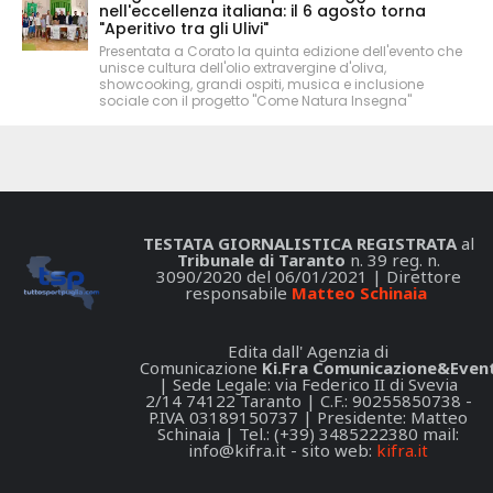
nell'eccellenza italiana: il 6 agosto torna
"Aperitivo tra gli Ulivi"
Presentata a Corato la quinta edizione dell'evento che
unisce cultura dell'olio extravergine d'oliva,
showcooking, grandi ospiti, musica e inclusione
sociale con il progetto "Come Natura Insegna"
TESTATA GIORNALISTICA REGISTRATA
al
Tribunale di Taranto
n. 39 reg. n.
3090/2020 del 06/01/2021 | Direttore
responsabile
Matteo Schinaia
Edita dall' Agenzia di
Comunicazione
Ki.Fra Comunicazione&Event
| Sede Legale: via Federico II di Svevia
2/14 74122 Taranto | C.F.: 90255850738 -
P.IVA 03189150737 | Presidente: Matteo
Schinaia | Tel.: (+39) 3485222380 mail:
info@kifra.it
- sito web:
kifra.it