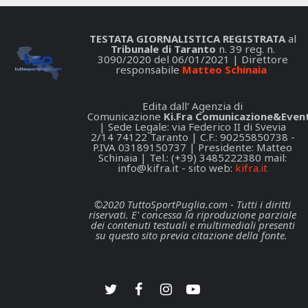
TESTATA GIORNALISTICA REGISTRATA
al
Tribunale di Taranto
n. 39 reg. n.
3090/2020 del 06/01/2021 | Direttore
responsabile
Matteo Schinaia
Edita dall' Agenzia di
Comunicazione
Ki.Fra Comunicazione&Event
| Sede Legale: via Federico II di Svevia
2/14 74122 Taranto | C.F.: 90255850738 -
P.IVA 03189150737 | Presidente: Matteo
Schinaia | Tel.: (+39) 3485222380 mail:
info@kifra.it
- sito web:
kifra.it
©2020 TuttoSportPuglia.com - Tutti i diritti
riservati. E' concessa la riproduzione parziale
dei contenuti testuali e multimediali presenti
su questo sito previa citazione della fonte.