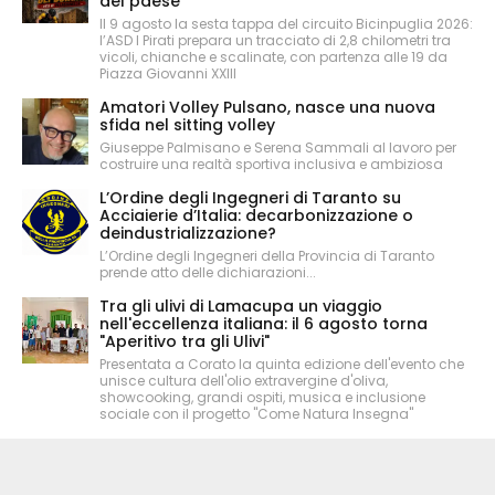
del paese
Il 9 agosto la sesta tappa del circuito Bicinpuglia 2026:
l’ASD I Pirati prepara un tracciato di 2,8 chilometri tra
vicoli, chianche e scalinate, con partenza alle 19 da
Piazza Giovanni XXIII
Amatori Volley Pulsano, nasce una nuova
sfida nel sitting volley
Giuseppe Palmisano e Serena Sammali al lavoro per
costruire una realtà sportiva inclusiva e ambiziosa
L’Ordine degli Ingegneri di Taranto su
Acciaierie d’Italia: decarbonizzazione o
deindustrializzazione?
L’Ordine degli Ingegneri della Provincia di Taranto
prende atto delle dichiarazioni...
Tra gli ulivi di Lamacupa un viaggio
nell'eccellenza italiana: il 6 agosto torna
"Aperitivo tra gli Ulivi"
Presentata a Corato la quinta edizione dell'evento che
unisce cultura dell'olio extravergine d'oliva,
showcooking, grandi ospiti, musica e inclusione
sociale con il progetto "Come Natura Insegna"