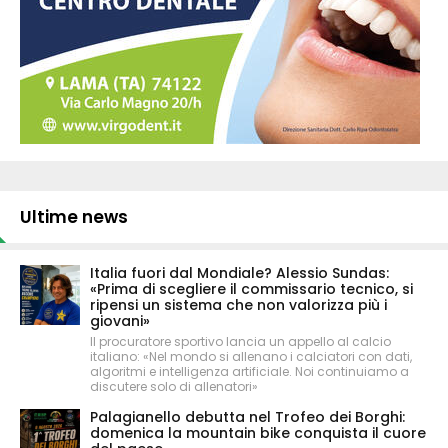
Ultime news
Italia fuori dal Mondiale? Alessio Sundas:
«Prima di scegliere il commissario tecnico, si
ripensi un sistema che non valorizza più i
giovani»
Il procuratore sportivo lancia un appello al calcio
italiano: «Nel mondo si allenano i calciatori con dati,
algoritmi e intelligenza artificiale. Noi continuiamo a
discutere solo di allenatori»
Palagianello debutta nel Trofeo dei Borghi:
domenica la mountain bike conquista il cuore