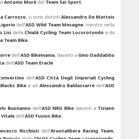
ad
Antonio Morè
del
Team Sei Sport
.
ca Carrozzo
, si sono distinti
Alessandro De Matteis
Ligorio
dell’
ASD Wild Team Mesagne
, mentre nella
 Lisi
della
Chialà Cycling Team Locorotondo
e da
a Team Bike
.
torre
dell’
ASD Bikemania
, davanti a
Gino Daddabbo
ta
dell’
ASD Team Eracle
.
Convertino
dell’
ASD Città Degli Imperiali Cycling
 Blacks Bike
e ad
Alessandro Baldassarre
dell’
ASD
olo Buonanno
dell’
ASD NRG Bike
davanti a
Tiziano
Vitale
dell’
ASD Fusion Bike
.
ancesco Ricchiuti
dell’
Aruotalibera Racing Team
,
e Brescia
della
Chialà Cycling Team Locorotondo
,