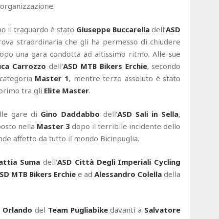
 organizzazione.
mo il traguardo è stato
Giuseppe Buccarella
dell’
ASD
rova straordinaria che gli ha permesso di chiudere
 dopo una gara condotta ad altissimo ritmo. Alle sue
uca Carrozzo
dell’
ASD MTB Bikers Erchie
, secondo
 categoria
Master 1
, mentre terzo assoluto è stato
 primo tra gli
Elite Master
.
lle gare di
Gino Daddabbo
dell’
ASD Sali in Sella
,
posto nella
Master 3
dopo il terribile incidente dello
de affetto da tutto il mondo Bicinpuglia.
attia Suma
dell’
ASD Città Degli Imperiali Cycling
SD MTB Bikers Erchie
e ad
Alessandro Colella
della
o Orlando
del
Team Pugliabike
davanti a
Salvatore