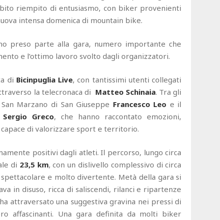
subito riempito di entusiasmo, con biker provenienti
 nuova intensa domenica di mountain bike.
o preso parte alla gara, numero importante che
ento e l’ottimo lavoro svolto dagli organizzatori.
ta di
Bicinpuglia Live
, con tantissimi utenti collegati
traverso la telecronaca di
Matteo Schinaia
. Tra gli
 di San Marzano di San Giuseppe
Francesco Leo
e il
Sergio Greco
, che hanno raccontato emozioni,
capace di valorizzare sport e territorio.
amente positivi dagli atleti. Il percorso, lungo circa
ale di
23,5 km
, con un dislivello complessivo di circa
o, spettacolare e molto divertente. Metà della gara si
ava in disuso, ricca di saliscendi, rilanci e ripartenze
a attraversato una suggestiva gravina nei pressi di
ro affascinanti. Una gara definita da molti biker