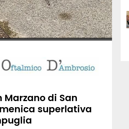
an Marzano di San
menica superlativa
npuglia