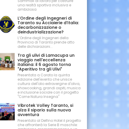
Sammali al lavoro per costruire
una realtà sportiva inclusiva e
ambiziosa
L’Ordine degli Ingegneri di
Taranto su Acciaierie d’Italia:
decarbonizzazione o
deindustrializzazione?
L’Ordine degli Ingegneri della
Provincia di Taranto prende atto
delle dichiarazioni...
Tra gli ulivi di Lamacupa un
viaggio nell'eccellenza
italiana: il 6 agosto torna
"Aperitivo tra gli Ulivi"
Presentata a Corato la quinta
edizione dell'evento che unisce
cultura dell'olio extravergine d'oliva,
showcooking, grandi ospiti, musica
e inclusione sociale con il progetto
"Come Natura Insegna"
Vibrotek Volley Taranto, si
alza il sipario sulla nuova
avventura
Presentato al Delfino Hotel il progetto
che affronterà la Serie B maschile: