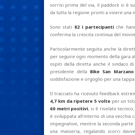
sorrisi prima del via, il paddock si è 
da tutta la regione pronti a vivere una
Sono stati
82 i partecipanti
che hann
conferma la crescita continua del movim
Particolarmente seguita anche la diret
per seguire ogni momento della gara at
ospiti della diretta anche il sindaco
presidente della
Bike San Marzano
soddisfazione e orgoglio per una tappa 
Il tracciato ha ricevuto feedback estrem
4,7 km da ripetere 5 volte
per un tot
60 metri positivi
, si è rivelato tecnic
è sviluppata all’interno di una vecchia c
impegnative, mentre la seconda parte h
una masseria, regalando scorci davve