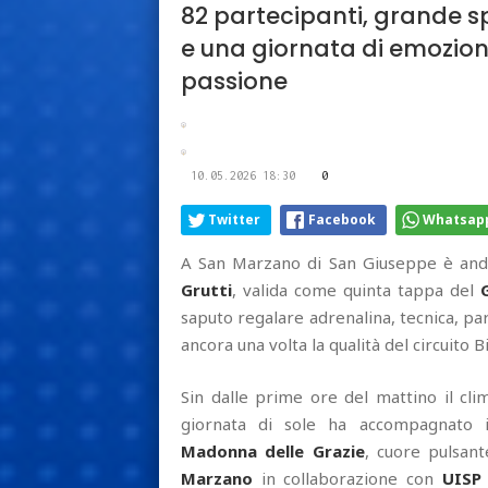
82 partecipanti, grande s
e una giornata di emozioni 
passione
10.05.2026 18:30
0
Twitter
Facebook
Whatsap
A San Marzano di San Giuseppe è anda
Grutti
, valida come quinta tappa del
saputo regalare adrenalina, tecnica, p
ancora una volta la qualità del circuito B
Sin dalle prime ore del mattino il cli
giornata di sole ha accompagnato i
Madonna delle Grazie
, cuore pulsan
Marzano
in collaborazione con
UISP 