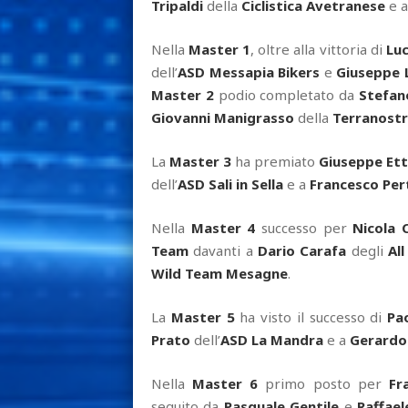
Tripaldi
della
Ciclistica Avetranese
e 
Nella
Master 1
, oltre alla vittoria di
Lu
dell’
ASD Messapia Bikers
e
Giuseppe 
Master 2
podio completato da
Stefano
Giovanni Manigrasso
della
Terranostr
La
Master 3
ha premiato
Giuseppe Et
dell’
ASD Sali in Sella
e a
Francesco Per
Nella
Master 4
successo per
Nicola 
Team
davanti a
Dario Carafa
degli
All
Wild Team Mesagne
.
La
Master 5
ha visto il successo di
Pa
Prato
dell’
ASD La Mandra
e a
Gerardo 
Nella
Master 6
primo posto per
Fr
seguito da
Pasquale Gentile
e
Raffael