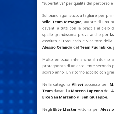
“superlativa” per qualità del percorso e
Sul piano agonistico, a tagliare per pri
Wild Team Mesagne
, autore di una p
davanti a tutti con le braccia al cielo
spalle grandissima prova anche per
L
assoluto al traguardo e vincitore della
Alessio Orlando
del
Team Pugliabike
,
Molto emozionante anche il ritorno a
protagonista di un eccellente secondo 
scorso anno. Un ritorno accolto con gran
Nella categoria
Allievi
successo per
M
Team
davanti a
Matteo Lapenna
dell’
A
Bike San Marzano di San Giuseppe
.
Negli
Elite Master
vittoria per
Alessi