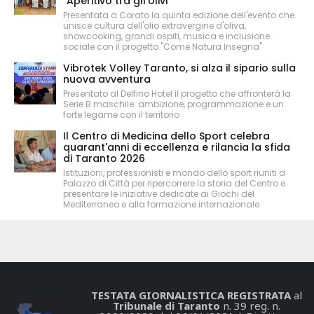
"Aperitivo tra gli Ulivi"
Presentata a Corato la quinta edizione dell'evento che
unisce cultura dell'olio extravergine d'oliva,
showcooking, grandi ospiti, musica e inclusione
sociale con il progetto "Come Natura Insegna"
Vibrotek Volley Taranto, si alza il sipario sulla
nuova avventura
Presentato al Delfino Hotel il progetto che affronterà la
Serie B maschile: ambizione, programmazione e un
forte legame con il territorio
Il Centro di Medicina dello Sport celebra
quarant'anni di eccellenza e rilancia la sfida
di Taranto 2026
Istituzioni, professionisti e mondo dello sport riuniti a
Palazzo di Città per ripercorrere la storia del Centro e
presentare le iniziative dedicate ai Giochi del
Mediterraneo e alla formazione internazionale
TESTATA GIORNALISTICA REGISTRATA
al
Tribunale di Taranto
n. 39 reg. n.