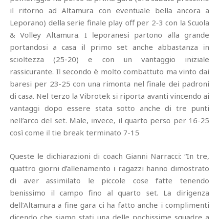
il ritorno ad Altamura con eventuale bella ancora a
Leporano) della serie finale play off per 2-3 con la Scuola
& Volley Altamura. I leporanesi partono alla grande
portandosi a casa il primo set anche abbastanza in
scioltezza (25-20) e con un vantaggio iniziale
rassicurante. Il secondo è molto combattuto ma vinto dai
baresi per 23-25 con una rimonta nel finale dei padroni
di casa. Nel terzo la Vibrotek si riporta avanti vincendo ai
vantaggi dopo essere stata sotto anche di tre punti
nell’arco del set. Male, invece, il quarto perso per 16-25
così come il tie break terminato 7-15
Queste le dichiarazioni di coach Gianni Narracci: “In tre,
quattro giorni d’allenamento i ragazzi hanno dimostrato
di aver assimilato le piccole cose fatte tenendo
benissimo il campo fino al quarto set. La dirigenza
dell’Altamura a fine gara ci ha fatto anche i complimenti
dicendo che siamo stati una delle pochissime squadre a