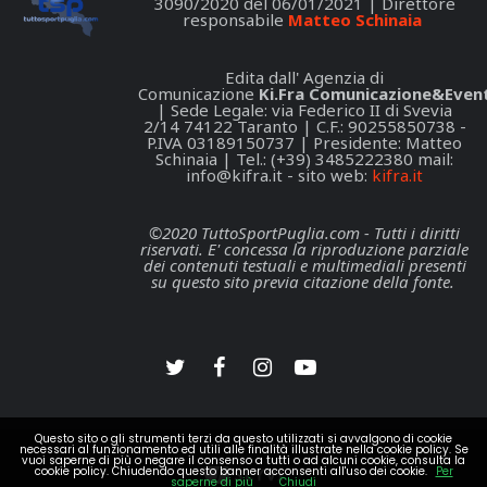
3090/2020 del 06/01/2021 | Direttore
responsabile
Matteo Schinaia
Edita dall' Agenzia di
Comunicazione
Ki.Fra Comunicazione&Event
| Sede Legale: via Federico II di Svevia
2/14 74122 Taranto | C.F.: 90255850738 -
P.IVA 03189150737 | Presidente: Matteo
Schinaia | Tel.: (+39) 3485222380 mail:
info@kifra.it
- sito web:
kifra.it
©2020 TuttoSportPuglia.com - Tutti i diritti
riservati. E' concessa la riproduzione parziale
dei contenuti testuali e multimediali presenti
su questo sito previa citazione della fonte.
Questo sito o gli strumenti terzi da questo utilizzati si avvalgono di cookie
necessari al funzionamento ed utili alle finalità illustrate nella cookie policy. Se
vuoi saperne di più o negare il consenso a tutti o ad alcuni cookie, consulta la
cookie policy. Chiudendo questo banner acconsenti all'uso dei cookie.
Per
saperne di più
Chiudi