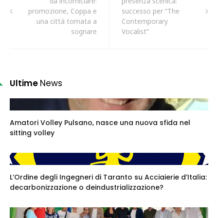
da incorniciare:
presenza scenica:
promozione, Coppa e
successo per “The
una città tornata a
Contemporary
sognare
Vocalist”
Ultime
News
Amatori Volley Pulsano, nasce una nuova sfida nel
sitting volley
L’Ordine degli Ingegneri di Taranto su Acciaierie d’Italia:
decarbonizzazione o deindustrializzazione?