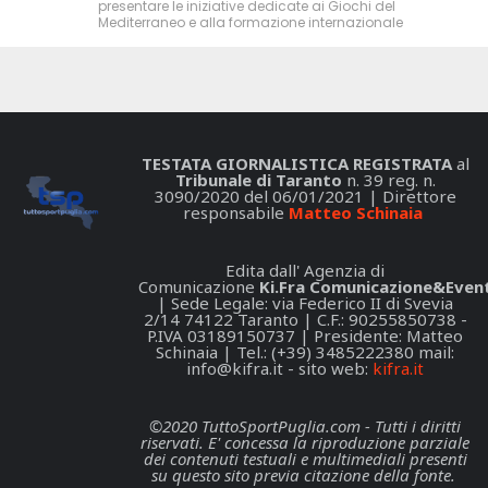
presentare le iniziative dedicate ai Giochi del
Mediterraneo e alla formazione internazionale
TESTATA GIORNALISTICA REGISTRATA
al
Tribunale di Taranto
n. 39 reg. n.
3090/2020 del 06/01/2021 | Direttore
responsabile
Matteo Schinaia
Edita dall' Agenzia di
Comunicazione
Ki.Fra Comunicazione&Event
| Sede Legale: via Federico II di Svevia
2/14 74122 Taranto | C.F.: 90255850738 -
P.IVA 03189150737 | Presidente: Matteo
Schinaia | Tel.: (+39) 3485222380 mail:
info@kifra.it
- sito web:
kifra.it
©2020 TuttoSportPuglia.com - Tutti i diritti
riservati. E' concessa la riproduzione parziale
dei contenuti testuali e multimediali presenti
su questo sito previa citazione della fonte.