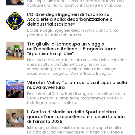
Giuseppe Palmisano e Serena Sammali al lavoro per
costruire una realtà sportiva inclusiva e ambiziosa
L’Ordine degli Ingegneri di Taranto su
Acciaierie d’Italia: decarbonizzazione o
deindustrializzazione?
L’Ordine degli Ingegneri della Provincia di Taranto
prende atto delle dichiarazioni...
Tra gli ulivi di Lamacupa un viaggio
nell'eccellenza italiana: il 6 agosto torna
"Aperitivo tra gli Ulivi"
Presentata a Corato la quinta edizione dell'evento che
unisce cultura dell'olio extravergine d'oliva,
showcooking, grandi ospiti, musica e inclusione
sociale con il progetto "Come Natura Insegna"
Vibrotek Volley Taranto, si alza il sipario sulla
nuova avventura
Presentato al Delfino Hotel il progetto che affronterà la
Serie B maschile: ambizione, programmazione e un
forte legame con il territorio
Il Centro di Medicina dello Sport celebra
quarant'anni di eccellenza e rilancia la sfida
di Taranto 2026
Istituzioni, professionisti e mondo dello sport riuniti a
Palazzo di Città per ripercorrere la storia del Centro e