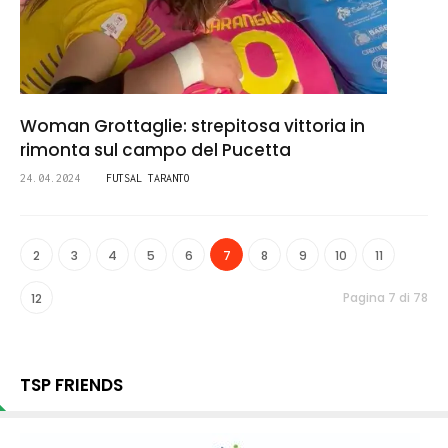
Woman Grottaglie: strepitosa vittoria in
rimonta sul campo del Pucetta
24.04.2024
FUTSAL TARANTO
2
3
4
5
6
7
8
9
10
11
Pagina 7 di 78
12
TSP FRIENDS