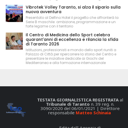
Vibrotek Volley Taranto, si alza il sipario sulla
nuova avventura
Presentato al Delfino Hotel il progetto che affronterà la
Serie B maschile: ambizione, programmazione e un
forte legame con il territorio
Il Centro di Medicina dello Sport celebra
quarant'anni di eccellenza e rilancia la sfida
di Taranto 2026
Istituzioni, professionisti e mondo dello sport riuniti a
Palazzo di Città per ripercorrere la storia del Centro e
presentare le iniziative dedicate ai Giochi del
Mediterraneo e alla formazione internazionale
TESTATA GIORNALISTICA REGISTRATA
al
Tribunale di Taranto
n. 39 reg. n.
3090/2020 del 06/01/2021 | Direttore
responsabile
Matteo Schinaia
Edita dall' Agenzia di